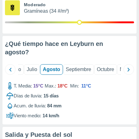
ados con el
Moderado
 seleccionar
Gramíneas (34 #/m³)
o.
calización
precisa e
ión mediante
¿Qué tiempo hace en Leyburn en
, publicidad
agosto
?
dos,
 publicidad
,
yo
Junio
Julio
Agosto
Septiembre
Octubre
Noviemb
ón de
 desarrollo
T. Media:
15°C
Max.:
18°C
Min:
11°C
s.
Días de lluvia:
15
días
tros 1199
ios
Acum. de lluvia:
84 mm
Viento medio:
14 km/h
Salida y Puesta del sol