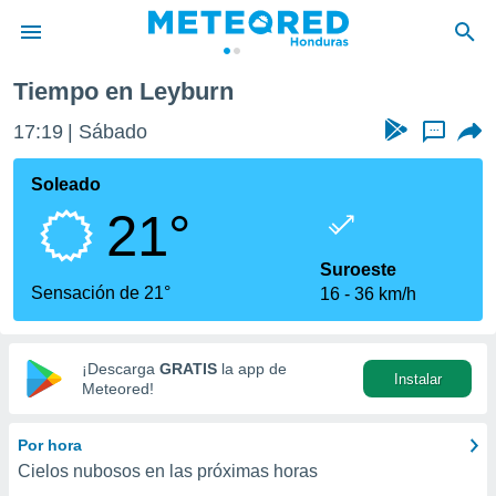
Tiempo en Leyburn
privacidad
17:19
Sábado
...
o de
n) ha sido
Soleado
or
21°
es para
ue la
 que se
Suroeste
e calidad.
Sensación de 21°
16
36 km/h
eder a este
ediante las
opciones:
¡Descarga
GRATIS
la app de
Instalar
ookies y
Meteored!
e forma
Por hora
d digital
Cielos nubosos en las próximas horas
ada, basada