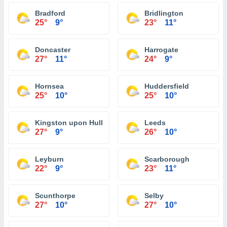
Bradford
Bridlington
25°
9°
23°
11°
Doncaster
Harrogate
27°
11°
24°
9°
Hornsea
Huddersfield
25°
10°
25°
10°
Kingston upon Hull
Leeds
27°
9°
26°
10°
Leyburn
Scarborough
22°
9°
23°
11°
Scunthorpe
Selby
27°
10°
27°
10°