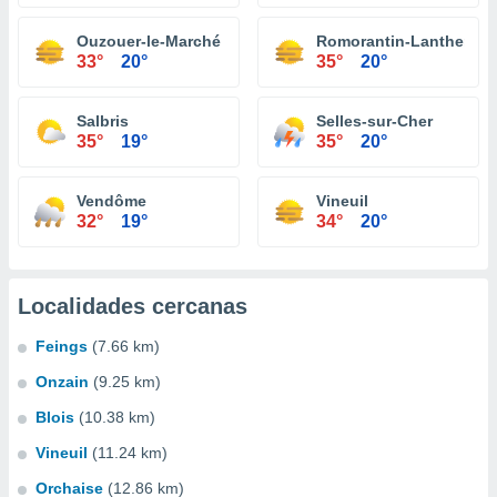
Ouzouer-le-Marché
Romorantin-Lanthenay
33°
20°
35°
20°
Salbris
Selles-sur-Cher
35°
19°
35°
20°
Vendôme
Vineuil
32°
19°
34°
20°
Localidades cercanas
Feings
(7.66 km)
Onzain
(9.25 km)
Blois
(10.38 km)
Vineuil
(11.24 km)
Orchaise
(12.86 km)