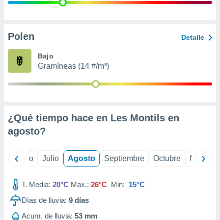
ados con el
 seleccionar
o.
calización
Polen
Detalle
precisa e
ión mediante
Bajo
Gramíneas (14 #/m³)
, publicidad
dos,
 publicidad
,
¿Qué tiempo hace en Les Montils en
ón de
 desarrollo
agosto
?
s.
tros 1199
yo
Junio
Julio
Agosto
Septiembre
Octubre
Noviemb
ios
T. Media:
20°C
Max.:
26°C
Min:
15°C
Días de lluvia:
9
días
Acum. de lluvia:
53 mm