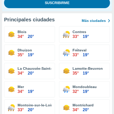
Principales ciudades
Más ciudades
Blois
Contres
34°
20°
33°
19°
Dhuizon
Fréteval
35°
19°
33°
19°
La Chaussée-Saint-Victor
Lamotte-Beuvron
34°
20°
35°
19°
Mer
Mondoubleau
34°
19°
32°
19°
Montoire-sur-le-Loir
Montrichard
33°
20°
34°
20°