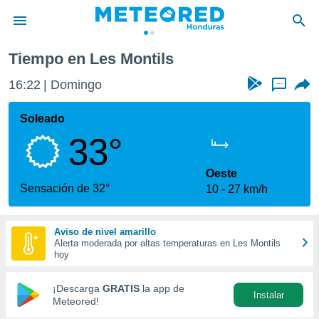
tils
Tiempo en Les Montils
privacidad
16:22
Domingo
...
o de
n) ha sido
Soleado
or
33°
es para
ue la
 que se
Oeste
e calidad.
Sensación de 32°
10
27 km/h
eder a este
ediante las
opciones:
Aviso de nivel amarillo
Alerta moderada por altas temperaturas en Les Montils
ookies y
hoy
e forma
¡Descarga
GRATIS
la app de
Instalar
d digital
Meteored!
ada, basada