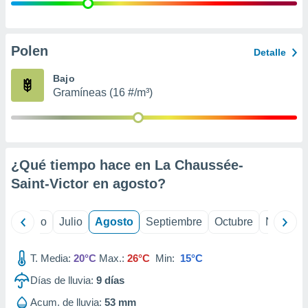
ados con el
 seleccionar
o.
calización
Polen
Detalle
precisa e
ión mediante
Bajo
Gramíneas (16 #/m³)
, publicidad
dos,
 publicidad
,
¿Qué tiempo hace en La Chaussée-
ón de
 desarrollo
Saint-Victor en
agosto
?
s.
tros 1199
yo
Junio
Julio
Agosto
Septiembre
Octubre
Noviemb
ios
T. Media:
20°C
Max.:
26°C
Min:
15°C
Días de lluvia:
9
días
Acum. de lluvia:
53 mm