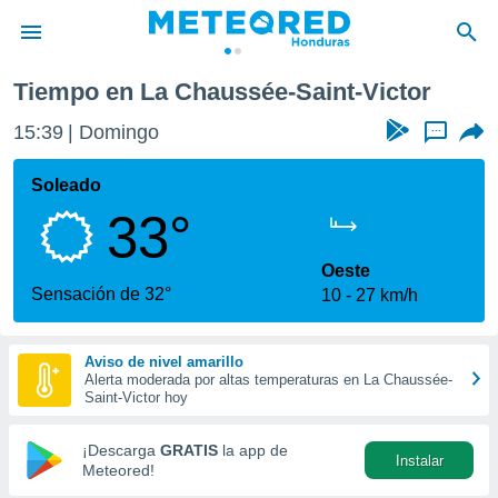
ussée-Saint-Victor
Tiempo en La Chaussée-Saint-Victor
privacidad
15:39
Domingo
...
o de
n) ha sido
Soleado
or
33°
es para
ue la
 que se
Oeste
e calidad.
Sensación de 32°
10
27 km/h
eder a este
ediante las
opciones:
Aviso de nivel amarillo
Alerta moderada por altas temperaturas en La Chaussée-
ookies y
Saint-Victor hoy
e forma
¡Descarga
GRATIS
la app de
Instalar
d digital
Meteored!
ada, basada