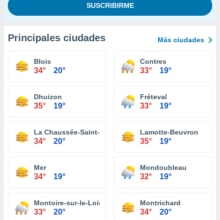
Principales ciudades
Más ciudades
Blois
Contres
34°
20°
33°
19°
Dhuizon
Fréteval
35°
19°
33°
19°
La Chaussée-Saint-Victor
Lamotte-Beuvron
34°
20°
35°
19°
Mer
Mondoubleau
34°
19°
32°
19°
Montoire-sur-le-Loir
Montrichard
33°
20°
34°
20°