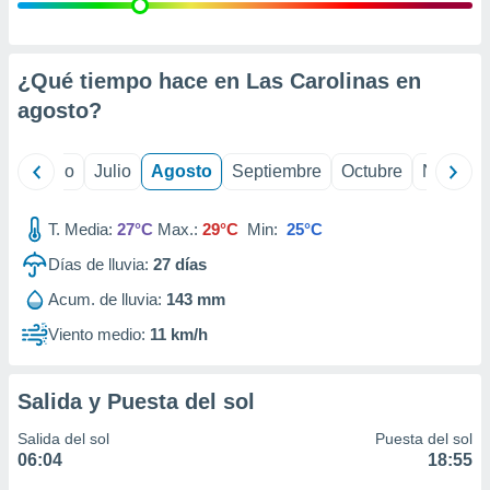
ados con el
 seleccionar
o.
calización
¿Qué tiempo hace en Las Carolinas en
precisa e
agosto
?
ión mediante
, publicidad
yo
Junio
Julio
Agosto
Septiembre
Octubre
Noviemb
dos,
 publicidad
T. Media:
27°C
Max.:
29°C
Min:
25°C
,
Días de lluvia:
27
días
ón de
 desarrollo
Acum. de lluvia:
143 mm
s.
Viento medio:
11 km/h
tros 1199
ios
Salida y Puesta del sol
Salida del sol
Puesta del sol
06:04
18:55