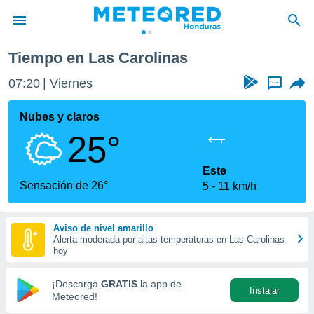
Tiempo en Las Carolinas
privacidad
07:20
Viernes
...
o de
n) ha sido
Nubes y claros
or
25°
es para
ue la
 que se
Este
e calidad.
Sensación de 26°
5
11 km/h
eder a este
ediante las
opciones:
Aviso de nivel amarillo
Alerta moderada por altas temperaturas en Las Carolinas
ookies y
hoy
e forma
¡Descarga
GRATIS
la app de
Instalar
d digital
Meteored!
ada, basada