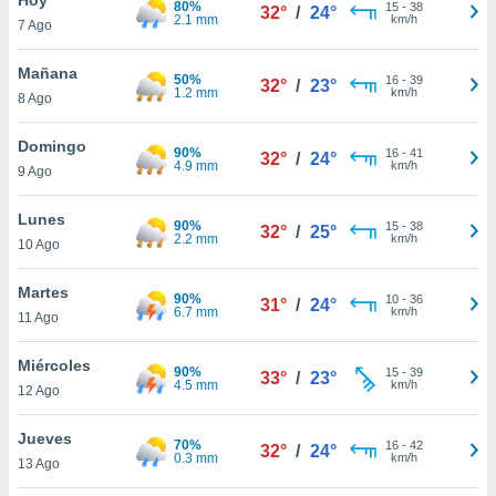
80%
ublicidad y
15
-
38
32°
/
24°
2.1 mm
km/h
7 Ago
do en
 mismo.
Mañana
50%
16
-
39
32°
/
23°
sultar más
1.2 mm
km/h
8 Ago
 en nuestra
 Cookies
y
Domingo
90%
16
-
41
ualquier
32°
/
24°
4.9 mm
km/h
9 Ago
ento
 botón
Lunes
90%
15
-
38
32°
/
25°
ación de
2.2 mm
km/h
10 Ago
kies
 disponible
Martes
90%
10
-
36
e nuestra
31°
/
24°
6.7 mm
km/h
11 Ago
.
Miércoles
IVAMENTE,
90%
15
-
39
33°
/
23°
4.5 mm
km/h
12 Ago
as
Jueves
70%
16
-
42
32°
/
24°
 a cookies
0.3 mm
km/h
13 Ago
 no aceptar