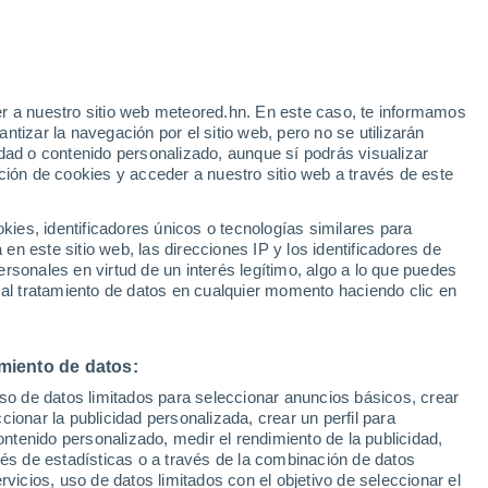
e
r a nuestro sitio web meteored.hn. En este caso, te informamos
:
46%
tizar la navegación por el sitio web, pero no se utilizarán
dad o contenido personalizado, aunque sí podrás visualizar
ción de cookies y acceder a nuestro sitio web a través de este
atélites
Modelos
es, identificadores únicos o tecnologías similares para
n este sitio web, las direcciones IP y los identificadores de
rsonales en virtud de un interés legítimo, algo a lo que puedes
 al tratamiento de datos en cualquier momento haciendo clic en
omingo
Lunes
Martes
Miércoles
9 Ago
10 Ago
11 Ago
12 Ago
miento de datos:
uso de datos limitados para seleccionar anuncios básicos, crear
70%
70%
ccionar la publicidad personalizada, crear un perfil para
1.1 mm
1.3 mm
ontenido personalizado, medir el rendimiento de la publicidad,
20°
/
12°
22°
/
12°
21°
/
10°
22°
/
11°
vés de estadísticas o a través de la combinación de datos
rvicios, uso de datos limitados con el objetivo de seleccionar el