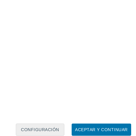
Calendario lunar
Lun
Mar
Mié
Jue
Vie
Sáb
Dom
6
7
8
9
10
11
12
13
14
15
16
17
18
19
CONFIGURACIÓN
ACEPTAR Y CONTINUAR
7.5