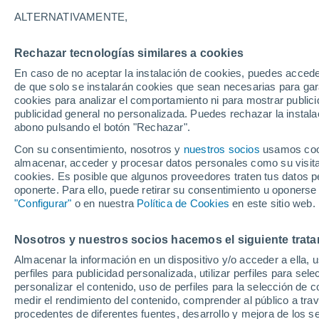
15°
ALTERNATIVAMENTE,
Rechazar tecnologías similares a cookies
Menguant
En caso de no aceptar la instalación de cookies, puedes accede
Iluminada
Sensación de 15°
de que solo se instalarán cookies que sean necesarias para garan
cookies para analizar el comportamiento ni para mostrar publici
publicidad general no personalizada. Puedes rechazar la instala
abono pulsando el botón "Rechazar".
Tiempo 1 - 7 días
Mapa de lluvia
Radar de lluvia
S
Con su consentimiento, nosotros y
nuestros socios
usamos cooki
almacenar, acceder y procesar datos personales como su visita e
cookies. Es posible que algunos proveedores traten tus datos pe
oponerte. Para ello, puede retirar su consentimiento u oponerse
Mañana
Sábado
D
Hoy
"Configurar"
o en nuestra
Política de Cookies
en este sitio web.
7 Ago
8 Ago
6 Ago
Nosotros y nuestros socios hacemos el siguiente trata
Almacenar la información en un dispositivo y/o acceder a ella, 
30%
90%
perfiles para publicidad personalizada, utilizar perfiles para sele
0.2 mm
0.5 mm
personalizar el contenido, uso de perfiles para la selección de c
20°
/
13°
23°
/
11°
21°
/
13°
medir el rendimiento del contenido, comprender al público a tra
procedentes de diferentes fuentes, desarrollo y mejora de los se