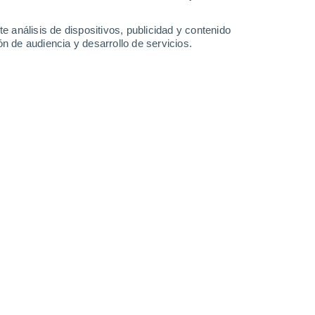
-
49
km/h
22
-
50
km/h
16
-
37
km/h
12
-
33
km/h
e análisis de dispositivos, publicidad y contenido
n de audiencia y desarrollo de servicios.
Suroeste
2 Bajo
°
12
-
33 km/h
FPS:
no
s
Suroeste
1 Bajo
°
11
-
29 km/h
FPS:
no
s
Suroeste
1 Bajo
°
11
-
26 km/h
FPS:
no
s
Sur
0 Bajo
°
8
-
23 km/h
FPS:
no
s
Suroeste
0 Bajo
°
5
-
17 km/h
FPS:
no