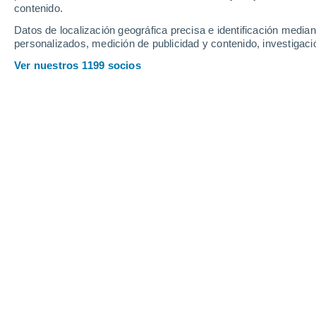
contenido.
12
-
27
km/h
18
-
42
km/h
22
20
-
46
km/h
Datos de localización geográfica precisa e identificación mediant
personalizados, medición de publicidad y contenido, investigació
Tiempo en Larvik hoy
, 6 de agosto
Ver nuestros 1199 socios
Lluvia débil
30%
21°
17:00
0.1 mm
Sensación T.
21
Nubes y claro
21°
18:00
Sensación T.
21
Nubes y claro
20°
19:00
Sensación T.
20
Nubes y claro
19°
20:00
Sensación T.
19
Nubes y claro
17°
21:00
Sensación T.
17