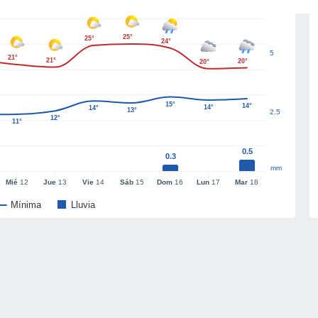
25°
25°
24°
5
21°
21°
20°
20°
15°
14°
14°
14°
13°
2.5
12°
11°
0.5
0.3
mm
Mié
12
Jue
13
Vie
14
Sáb
15
Dom
16
Lun
17
Mar
18
Mínima
Lluvia