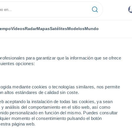
iempo
Vídeos
Radar
Mapas
Satélites
Modelos
Mundo
rofesionales para garantizar que la información que se ofrece
guientes opciones:
ecogida mediante cookies o tecnologías similares, nos permite
on altos estándares de calidad sin coste.
eb aceptando la instalación de todas las cookies, ya sean
 y análisis del comportamiento en el sitio web, así como
...
ntenido personalizado en función del mismo. Puedes consultar
alquier momento el consentimiento pulsando el botón
Por hora
uestra página web.
Cielos cubiertos en las próximas
horas