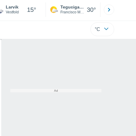
Larvik
Tegucigalpa
San Pedr
15°
30°
Vestfold
Francisco Morazán
Cortés
°C