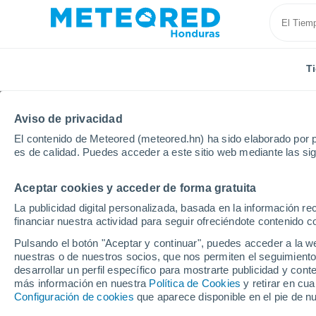
T
Aviso de privacidad
El contenido de Meteored (meteored.hn) ha sido elaborado por p
es de calidad. Puedes acceder a este sitio web mediante las si
Aceptar cookies y acceder de forma gratuita
Inicio
Noruega
Vestfold
Larvik
La publicidad digital personalizada, basada en la información r
financiar nuestra actividad para seguir ofreciéndote contenido c
Tiempo en Larvik
Pulsando el botón "Aceptar y continuar", puedes acceder a la w
nuestras o de nuestros socios, que nos permiten el seguimiento
23:35
Jueves
desarrollar un perfil específico para mostrarte publicidad y co
más información en nuestra
Política de Cookies
y retirar en cu
Configuración de cookies
que aparece disponible en el pie de n
Nubes y claros