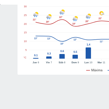
30
25
22°
22°
21°
20°
20°
20
19°
15
13°
13°
12°
10
11°
10°
1.4
5
0.6
0.5
0.3
0.1
°C
Jue
6
Vie
7
Sáb
8
Dom
9
Lun
10
Mar
11
Máxima