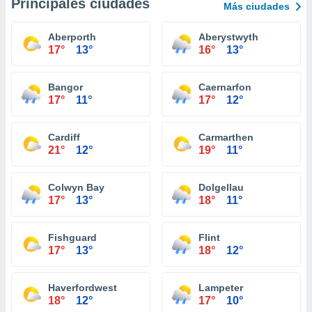
Principales ciudades
Más ciudades
Aberporth
Aberystwyth
17°
13°
16°
13°
Bangor
Caernarfon
17°
11°
17°
12°
Cardiff
Carmarthen
21°
12°
19°
11°
Colwyn Bay
Dolgellau
17°
13°
18°
11°
Fishguard
Flint
17°
13°
18°
12°
Haverfordwest
Lampeter
18°
12°
17°
10°