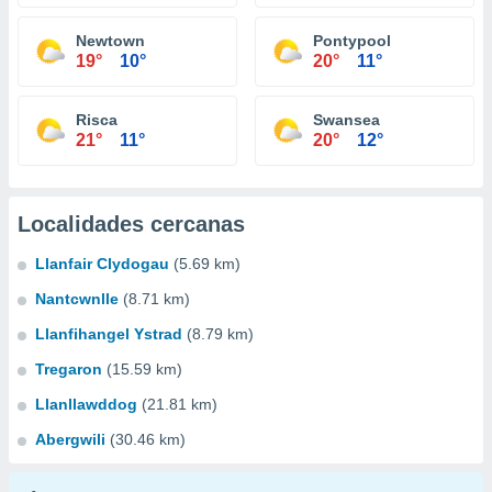
Newtown
Pontypool
19°
10°
20°
11°
Risca
Swansea
21°
11°
20°
12°
Localidades cercanas
Llanfair Clydogau
(5.69 km)
Nantcwnlle
(8.71 km)
Llanfihangel Ystrad
(8.79 km)
Tregaron
(15.59 km)
Llanllawddog
(21.81 km)
Abergwili
(30.46 km)