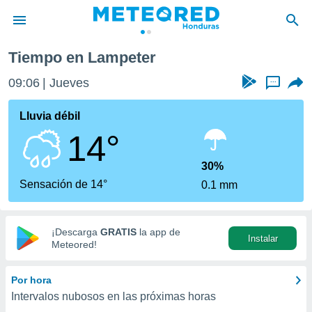
Tiempo en Lampeter
privacidad
09:06
Jueves
...
o de
n) ha sido
Lluvia débil
or
14°
es para
ue la
 que se
30%
e calidad.
Sensación de 14°
0.1 mm
eder a este
ediante las
opciones:
¡Descarga
GRATIS
la app de
Instalar
ookies y
Meteored!
e forma
Por hora
d digital
Intervalos nubosos en las próximas horas
ada, basada