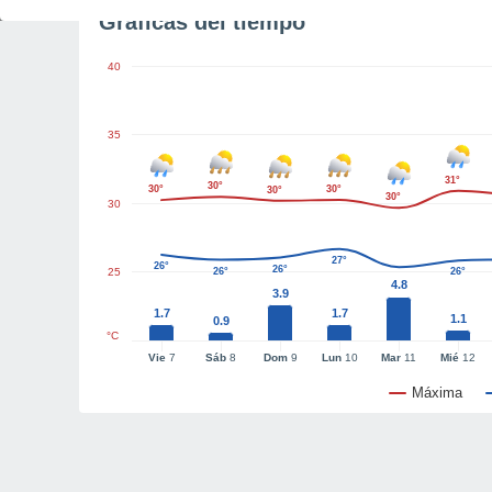
Gráficas del tiempo
40
35
31°
30°
30°
30°
30°
30°
30
27°
26°
26°
25
26°
26°
4.8
3.9
1.7
1.7
1.1
0.9
°C
Vie
7
Sáb
8
Dom
9
Lun
10
Mar
11
Mié
12
Máxima