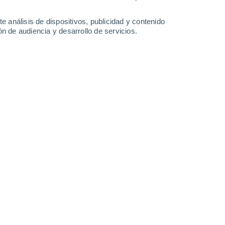
-
43
km/h
25
-
40
km/h
25
-
54
km/h
30
-
46
km/h
e análisis de dispositivos, publicidad y contenido
n de audiencia y desarrollo de servicios.
Este
8 ¡Muy Alto!
23
-
36 km/h
FPS:
25-50
Este
9 ¡Muy Alto!
25
-
39 km/h
FPS:
25-50
Este
8 ¡Muy Alto!
26
-
41 km/h
FPS:
25-50
Este
6 Alto
26
-
40 km/h
FPS:
15-25
Este
3 Medio
26
-
40 km/h
FPS:
6-10