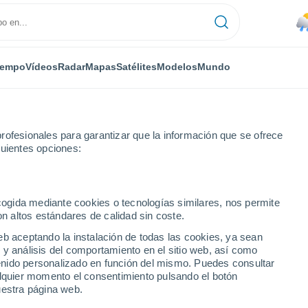
iempo
Vídeos
Radar
Mapas
Satélites
Modelos
Mundo
rofesionales para garantizar que la información que se ofrece
guientes opciones:
ecogida mediante cookies o tecnologías similares, nos permite
on altos estándares de calidad sin coste.
erto Rico)
eb aceptando la instalación de todas las cookies, ya sean
 y análisis del comportamiento en el sitio web, así como
...
ntenido personalizado en función del mismo. Puedes consultar
alquier momento el consentimiento pulsando el botón
Por hora
uestra página web.
Lluvias débiles en las próximas
horas