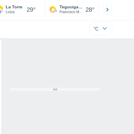
La Torre
Tegucigalpa
San Pedr
29°
28°
Loíza
Francisco Morazán
Cortés
°C