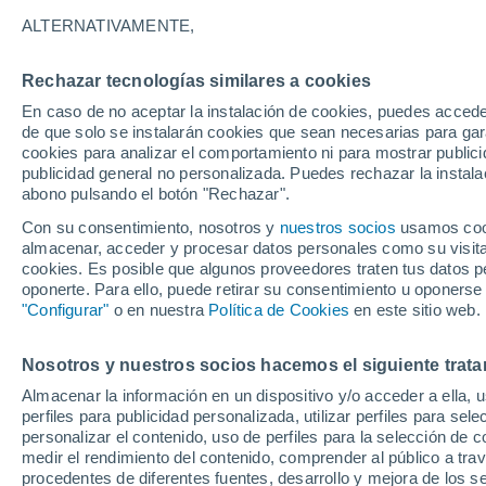
29°
ALTERNATIVAMENTE,
Rechazar tecnologías similares a cookies
40%
En caso de no aceptar la instalación de cookies, puedes accede
Sensación de 33°
0.4 mm
de que solo se instalarán cookies que sean necesarias para garan
cookies para analizar el comportamiento ni para mostrar publici
publicidad general no personalizada. Puedes rechazar la instala
abono pulsando el botón "Rechazar".
Tiempo 1 - 7 días
Radar de lluvia
Mapa de lluvia
S
Con su consentimiento, nosotros y
nuestros socios
usamos cooki
almacenar, acceder y procesar datos personales como su visita e
cookies. Es posible que algunos proveedores traten tus datos pe
oponerte. Para ello, puede retirar su consentimiento u oponerse
Mañana
Domingo
Hoy
"Configurar"
o en nuestra
Política de Cookies
en este sitio web.
8 Ago
9 Ago
7 Ago
Nosotros y nuestros socios hacemos el siguiente trata
Almacenar la información en un dispositivo y/o acceder a ella, 
40%
80%
70%
perfiles para publicidad personalizada, utilizar perfiles para sele
0.9 mm
3.9 mm
1.7 mm
personalizar el contenido, uso de perfiles para la selección de c
30°
/
26°
30°
/
26°
30°
/
26°
medir el rendimiento del contenido, comprender al público a tra
procedentes de diferentes fuentes, desarrollo y mejora de los se