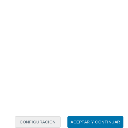
Calendario lunar
Lun
Mar
Mié
Jue
Vie
Sáb
Dom
7
8
9
10
11
12
13
14
15
16
17
18
19
20
CONFIGURACIÓN
ACEPTAR Y CONTINUAR