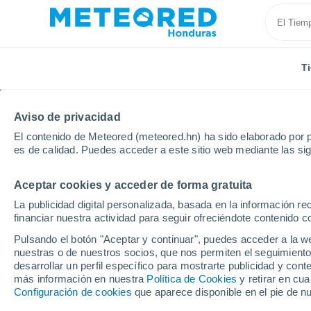
T
Aviso de privacidad
El contenido de Meteored (meteored.hn) ha sido elaborado por p
es de calidad. Puedes acceder a este sitio web mediante las si
Aceptar cookies y acceder de forma gratuita
Inicio
Puerto Rico
Municipio de Loíza
La Torre
La publicidad digital personalizada, basada en la información r
financiar nuestra actividad para seguir ofreciéndote contenido c
Tiempo en La Torre (Pu
Pulsando el botón "Aceptar y continuar", puedes acceder a la w
nuestras o de nuestros socios, que nos permiten el seguimiento
12:24
Viernes
desarrollar un perfil específico para mostrarte publicidad y co
más información en nuestra
Política de Cookies
y retirar en cu
Configuración de cookies
que aparece disponible en el pie de n
Lluvia débil