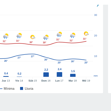
30
20
31°
31°
31°
31°
31°
30°
30°
10
27°
27°
26°
26°
26°
25°
25°
2.4
2.2
1.5
0.4
0.2
mm
Jue
13
Vie
14
Sáb
15
Dom
16
Lun
17
Mar
18
Mié
19
Mínima
Lluvia