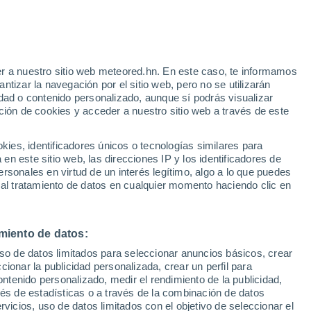
r a nuestro sitio web meteored.hn. En este caso, te informamos
tizar la navegación por el sitio web, pero no se utilizarán
dad o contenido personalizado, aunque sí podrás visualizar
ción de cookies y acceder a nuestro sitio web a través de este
atélites
Modelos
es, identificadores únicos o tecnologías similares para
n este sitio web, las direcciones IP y los identificadores de
rsonales en virtud de un interés legítimo, algo a lo que puedes
 al tratamiento de datos en cualquier momento haciendo clic en
Lunes
Martes
Miércoles
Jueves
10 Ago
11 Ago
12 Ago
13 Ago
miento de datos:
uso de datos limitados para seleccionar anuncios básicos, crear
70%
90%
80%
60%
ccionar la publicidad personalizada, crear un perfil para
1.7 mm
4.8 mm
1.1 mm
0.4 mm
ontenido personalizado, medir el rendimiento de la publicidad,
30°
/
27°
30°
/
25°
31°
/
26°
31°
/
26°
vés de estadísticas o a través de la combinación de datos
rvicios, uso de datos limitados con el objetivo de seleccionar el