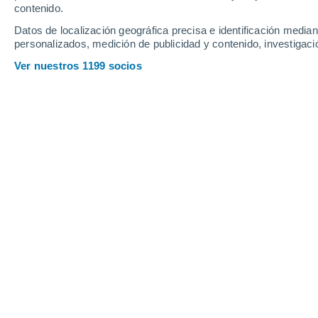
contenido.
28
-
43
km/h
30
-
46
km/h
27
26
-
41
km/h
Datos de localización geográfica precisa e identificación mediant
personalizados, medición de publicidad y contenido, investigació
Tiempo en La Torre hoy
, 7 de agosto
Ver nuestros 1199 socios
Lluvia débil
40%
29°
12:00
0.4 mm
Sensación T.
33°
Lluvia débil
30%
29°
13:00
0.2 mm
Sensación T.
33°
Nubes y claros
30°
14:00
Sensación T.
33°
Nubes y claros
30°
15:00
Sensación T.
33°
Soleado
30°
16:00
Sensación T.
33°