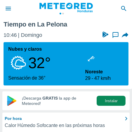
Tiempo en La Pelona
privacidad
10:46
Domingo
...
o de
n) ha sido
Nubes y claros
or
32°
es para
ue la
 que se
Noreste
e calidad.
Sensación de 36°
29
47 km/h
eder a este
ediante las
opciones:
¡Descarga
GRATIS
la app de
Instalar
ookies y
Meteored!
e forma
Por hora
d digital
Calor Húmedo Sofocante en las próximas horas
ada, basada