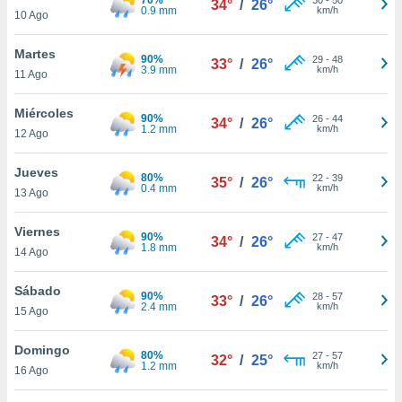
34°
/
26°
ublicidad y
0.9 mm
km/h
10 Ago
do en
Martes
 mismo.
90%
29
-
48
33°
/
26°
3.9 mm
km/h
sultar más
11 Ago
 en nuestra
 Cookies
y
Miércoles
90%
26
-
44
34°
/
26°
ualquier
1.2 mm
km/h
12 Ago
ento
Jueves
 botón
80%
22
-
39
35°
/
26°
0.4 mm
km/h
13 Ago
ación de
kies
 disponible
Viernes
90%
27
-
47
34°
/
26°
e nuestra
1.8 mm
km/h
14 Ago
.
Sábado
90%
IVAMENTE,
28
-
57
33°
/
26°
2.4 mm
km/h
15 Ago
as
Domingo
80%
27
-
57
32°
/
25°
 a cookies
1.2 mm
km/h
16 Ago
 no aceptar