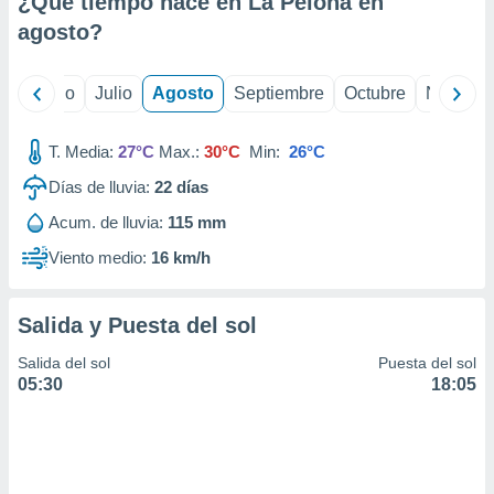
¿Qué tiempo hace en La Pelona en
ados con el
 seleccionar
agosto
?
o.
calización
yo
Junio
Julio
Agosto
Septiembre
Octubre
Noviemb
precisa e
ión mediante
T. Media:
27°C
Max.:
30°C
Min:
26°C
, publicidad
Días de lluvia:
22
días
dos,
Acum. de lluvia:
115 mm
 publicidad
,
Viento medio:
16 km/h
ón de
 desarrollo
s.
Salida y Puesta del sol
tros 1199
Salida del sol
Puesta del sol
ios
05:30
18:05