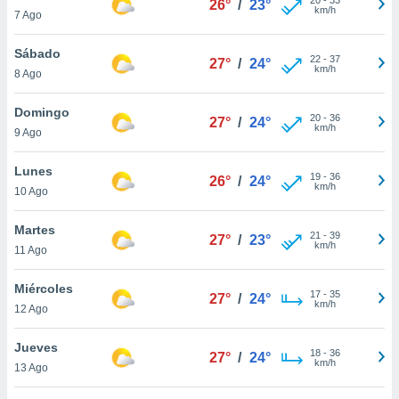
26°
/
23°
ublicidad y
km/h
7 Ago
do en
Sábado
 mismo.
22
-
37
27°
/
24°
km/h
sultar más
8 Ago
 en nuestra
 Cookies
y
Domingo
20
-
36
27°
/
24°
ualquier
km/h
9 Ago
ento
Lunes
 botón
19
-
36
26°
/
24°
km/h
10 Ago
ación de
kies
 disponible
Martes
21
-
39
27°
/
23°
e nuestra
km/h
11 Ago
.
Miércoles
IVAMENTE,
17
-
35
27°
/
24°
km/h
12 Ago
as
Jueves
18
-
36
27°
/
24°
 a cookies
km/h
13 Ago
 no aceptar