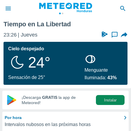
Tiempo en La Libertad
privacidad
23:26
Jueves
...
o de
n) ha sido
Cielo despejado
or
24°
es para
ue la
 que se
Menguante
e calidad.
Sensación de 25°
Iluminada:
43%
eder a este
ediante las
opciones:
¡Descarga
GRATIS
la app de
Instalar
ookies y
Meteored!
e forma
Por hora
d digital
Intervalos nubosos en las próximas horas
ada, basada