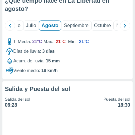
¿Qué tiempo hace en La Libertad en
ados con el
 seleccionar
agosto
?
o.
calización
yo
Junio
Julio
Agosto
Septiembre
Octubre
Noviemb
precisa e
ión mediante
T. Media:
21°C
Max.:
21°C
Min:
21°C
, publicidad
Días de lluvia:
3
días
dos,
Acum. de lluvia:
15 mm
 publicidad
,
Viento medio:
18 km/h
ón de
 desarrollo
s.
Salida y Puesta del sol
tros 1199
Salida del sol
Puesta del sol
ios
06:28
18:30