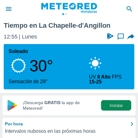
'Angillon
Tiempo en La Chapelle-d'Angillon
privacidad
12:55
Lunes
...
o de
n) ha sido
Soleado
or
30°
es para
ue la
 que se
UV
6 Alto
FPS
e calidad.
Sensación de 29°
15-25
eder a este
ediante las
opciones:
¡Descarga
GRATIS
la app de
Instalar
ookies y
Meteored!
e forma
Por hora
d digital
Intervalos nubosos en las próximas horas
ada, basada