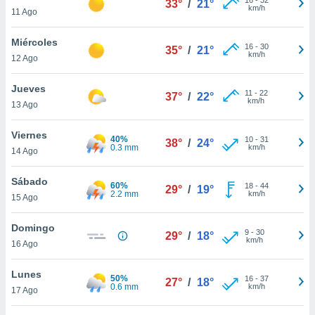
33°
/
21°
ublicidad y
km/h
11 Ago
do en
Miércoles
 mismo.
16
-
30
35°
/
21°
km/h
sultar más
12 Ago
 en nuestra
 Cookies
y
Jueves
11
-
22
37°
/
22°
ualquier
km/h
13 Ago
ento
Viernes
 botón
40%
10
-
31
38°
/
24°
0.3 mm
km/h
14 Ago
ación de
kies
 disponible
Sábado
60%
18
-
44
29°
/
19°
e nuestra
2.2 mm
km/h
15 Ago
.
Domingo
IVAMENTE,
9
-
30
29°
/
18°
km/h
16 Ago
as
Lunes
50%
16
-
37
27°
/
18°
 a cookies
0.6 mm
km/h
17 Ago
 no aceptar