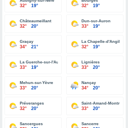
Aubigny-sur-Nère
Bourges
32°
19°
32°
19°
Châteaumeillant
Dun-sur-Auron
32°
20°
33°
19°
Graçay
La Chapelle-d'Angillon
34°
21°
32°
19°
La Guerche-sur-l'Aubois
Lignières
33°
19°
33°
20°
Mehun-sur-Yèvre
Nançay
33°
20°
34°
20°
Préveranges
Saint-Amand-Montrond
32°
20°
33°
20°
Sancergues
Sancerre