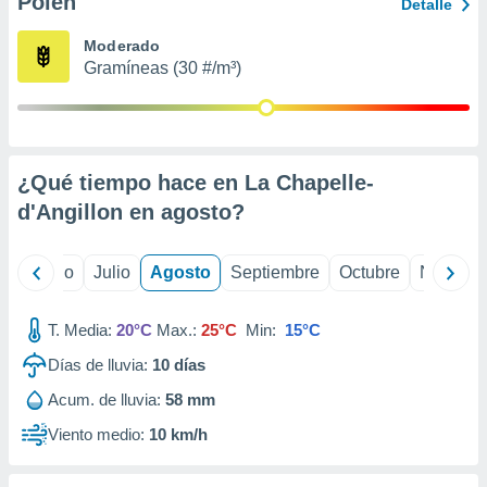
Polen
ados con el
Detalle
 seleccionar
o.
Moderado
Gramíneas (30 #/m³)
calización
precisa e
ión mediante
, publicidad
¿Qué tiempo hace en La Chapelle-
dos,
d'Angillon en
agosto
?
 publicidad
,
ón de
yo
Junio
Julio
Agosto
Septiembre
Octubre
Noviemb
 desarrollo
s.
T. Media:
20°C
Max.:
25°C
Min:
15°C
tros 1199
ios
Días de lluvia:
10
días
Acum. de lluvia:
58 mm
Viento medio:
10 km/h