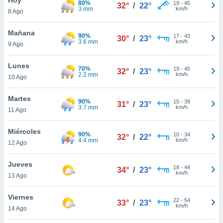
80%
ublicidad y
19
-
45
32°
/
22°
3 mm
km/h
8 Ago
do en
 mismo.
Mañana
90%
17
-
43
30°
/
23°
sultar más
3.6 mm
km/h
9 Ago
 en nuestra
 Cookies
y
Lunes
70%
19
-
45
ualquier
32°
/
23°
2.2 mm
km/h
10 Ago
ento
 botón
Martes
90%
15
-
39
31°
/
23°
ación de
3.7 mm
km/h
11 Ago
kies
 disponible
Miércoles
90%
10
-
34
e nuestra
32°
/
22°
4.4 mm
km/h
12 Ago
.
Jueves
IVAMENTE,
18
-
44
34°
/
23°
km/h
13 Ago
as
Viernes
22
-
54
33°
/
23°
 a cookies
km/h
14 Ago
 no aceptar