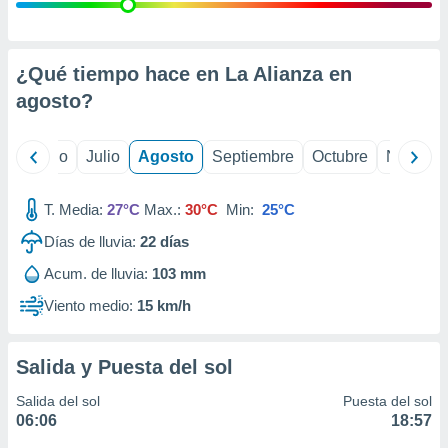
ados con el
 seleccionar
o.
calización
¿Qué tiempo hace en La Alianza en
precisa e
agosto
?
ión mediante
, publicidad
yo
Junio
Julio
Agosto
Septiembre
Octubre
Noviemb
dos,
 publicidad
T. Media:
27°C
Max.:
30°C
Min:
25°C
,
Días de lluvia:
22
días
ón de
 desarrollo
Acum. de lluvia:
103 mm
s.
Viento medio:
15 km/h
tros 1199
ios
Salida y Puesta del sol
Salida del sol
Puesta del sol
06:06
18:57