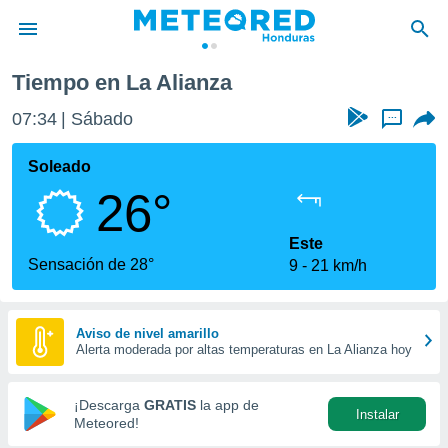
Tiempo en La Alianza
privacidad
07:34
Sábado
...
o de
n) ha sido
Soleado
or
26°
es para
ue la
 que se
Este
e calidad.
Sensación de 28°
9
21 km/h
eder a este
ediante las
opciones:
Aviso de nivel amarillo
Alerta moderada por altas temperaturas en La Alianza hoy
ookies y
e forma
¡Descarga
GRATIS
la app de
Instalar
d digital
Meteored!
ada, basada