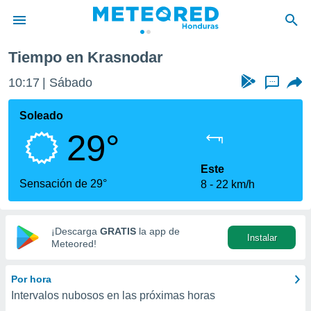
Tiempo en Krasnodar
privacidad
10:17
Sábado
...
o de
n) ha sido
Soleado
or
29°
es para
ue la
 que se
Este
e calidad.
Sensación de 29°
8
22 km/h
eder a este
ediante las
opciones:
¡Descarga
GRATIS
la app de
Instalar
ookies y
Meteored!
e forma
Por hora
d digital
Intervalos nubosos en las próximas horas
ada, basada