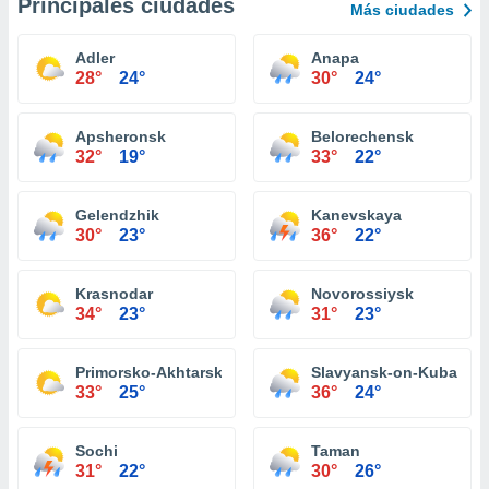
Principales ciudades
Más ciudades
Adler
Anapa
28°
24°
30°
24°
Apsheronsk
Belorechensk
32°
19°
33°
22°
Gelendzhik
Kanevskaya
30°
23°
36°
22°
Krasnodar
Novorossiysk
34°
23°
31°
23°
Primorsko-Akhtarsk
Slavyansk-on-Kuban
33°
25°
36°
24°
Sochi
Taman
31°
22°
30°
26°