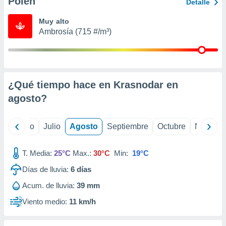
Polen
ados con el
Detalle
 seleccionar
o.
Muy alto
Ambrosía (715 #/m³)
calización
precisa e
ión mediante
, publicidad
¿Qué tiempo hace en Krasnodar en
dos,
agosto
?
 publicidad
,
ón de
yo
Junio
Julio
Agosto
Septiembre
Octubre
Noviemb
 desarrollo
s.
T. Media:
25°C
Max.:
30°C
Min:
19°C
tros 1199
ios
Días de lluvia:
6
días
Acum. de lluvia:
39 mm
Viento medio:
11 km/h