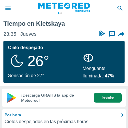
Tiempo en Kletskaya
privacidad
23:35
Jueves
...
o de
n) ha sido
Cielo despejado
or
26°
es para
ue la
 que se
Menguante
e calidad.
Sensación de 27°
Iluminada:
47%
eder a este
ediante las
opciones:
¡Descarga
GRATIS
la app de
Instalar
ookies y
Meteored!
e forma
Por hora
d digital
Cielos despejados en las próximas horas
ada, basada