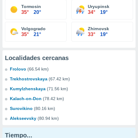
Tormosin
Uryupinsk
35°
20°
34°
19°
Volgogrado
Zhirnovsk
35°
21°
33°
19°
Localidades cercanas
Frolovo
(66.54 km)
Trekhostrovskaya
(67.42 km)
Kumylzhenskaya
(71.56 km)
Kalach-on-Don
(78.42 km)
Surovikino
(80.16 km)
Alekseevsky
(80.94 km)
Tiempo...