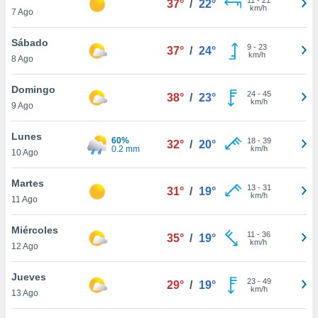
37°
/
22°
ublicidad y
km/h
7 Ago
do en
Sábado
 mismo.
9
-
23
37°
/
24°
km/h
sultar más
8 Ago
 en nuestra
 Cookies
y
Domingo
24
-
45
38°
/
23°
ualquier
km/h
9 Ago
ento
Lunes
 botón
60%
18
-
39
32°
/
20°
0.2 mm
km/h
10 Ago
ación de
kies
 disponible
Martes
13
-
31
31°
/
19°
e nuestra
km/h
11 Ago
.
Miércoles
IVAMENTE,
11
-
36
35°
/
19°
km/h
12 Ago
as
Jueves
23
-
49
29°
/
19°
 a cookies
km/h
13 Ago
 no aceptar