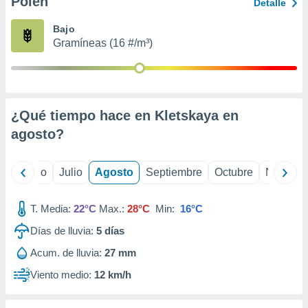
Polen
ados con el
Detalle
 seleccionar
o.
Bajo
Gramíneas (16 #/m³)
calización
precisa e
ión mediante
, publicidad
¿Qué tiempo hace en Kletskaya en
dos,
agosto
?
 publicidad
,
ón de
yo
Junio
Julio
Agosto
Septiembre
Octubre
Noviemb
 desarrollo
s.
T. Media:
22°C
Max.:
28°C
Min:
16°C
tros 1199
ios
Días de lluvia:
5
días
Acum. de lluvia:
27 mm
Viento medio:
12 km/h