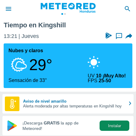
Tiempo en Kingshill
privacidad
13:22
Jueves
...
o de
n) ha sido
Nubes y claros
or
29°
es para
ue la
 que se
UV
10 ¡Muy Alto!
e calidad.
Sensación de 33°
FPS
25-50
eder a este
ediante las
opciones:
Aviso de nivel amarillo
Alerta moderada por altas temperaturas en Kingshill hoy
ookies y
e forma
¡Descarga
GRATIS
la app de
Instalar
d digital
Meteored!
ada, basada