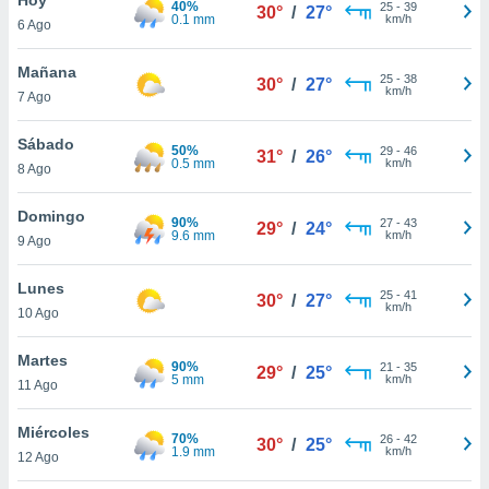
40%
ublicidad y
25
-
39
30°
/
27°
0.1 mm
km/h
6 Ago
do en
 mismo.
Mañana
25
-
38
30°
/
27°
sultar más
km/h
7 Ago
 en nuestra
 Cookies
y
Sábado
50%
29
-
46
ualquier
31°
/
26°
0.5 mm
km/h
8 Ago
ento
 botón
Domingo
90%
27
-
43
29°
/
24°
ación de
9.6 mm
km/h
9 Ago
kies
 disponible
Lunes
25
-
41
e nuestra
30°
/
27°
km/h
10 Ago
.
Martes
IVAMENTE,
90%
21
-
35
29°
/
25°
5 mm
km/h
11 Ago
as
Miércoles
70%
26
-
42
30°
/
25°
 a cookies
1.9 mm
km/h
12 Ago
 no aceptar