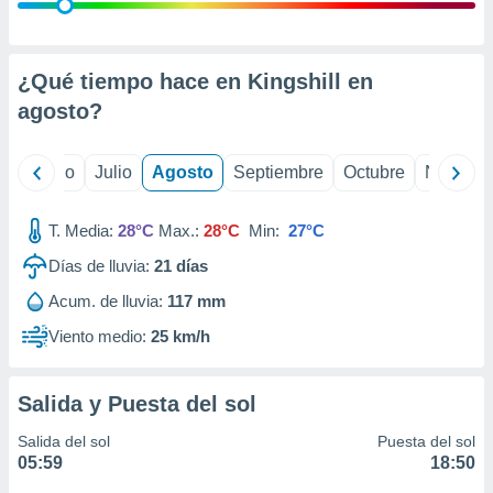
ados con el
 seleccionar
o.
calización
¿Qué tiempo hace en Kingshill en
precisa e
agosto
?
ión mediante
, publicidad
yo
Junio
Julio
Agosto
Septiembre
Octubre
Noviemb
dos,
 publicidad
T. Media:
28°C
Max.:
28°C
Min:
27°C
,
Días de lluvia:
21
días
ón de
 desarrollo
Acum. de lluvia:
117 mm
s.
Viento medio:
25 km/h
tros 1199
ios
Salida y Puesta del sol
Salida del sol
Puesta del sol
05:59
18:50