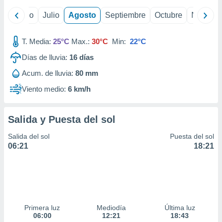
ados con el
 seleccionar
yo
Junio
Julio
Agosto
Septiembre
Octubre
Noviemb
o.
calización
T. Media:
25°C
Max.:
30°C
Min:
22°C
precisa e
ión mediante
Días de lluvia:
16
días
, publicidad
Acum. de lluvia:
80 mm
Viento medio:
6 km/h
dos,
 publicidad
,
Salida y Puesta del sol
ón de
 desarrollo
Salida del sol
Puesta del sol
s.
06:21
18:21
tros 1199
ios
Primera luz
Mediodía
Última luz
06:00
12:21
18:43