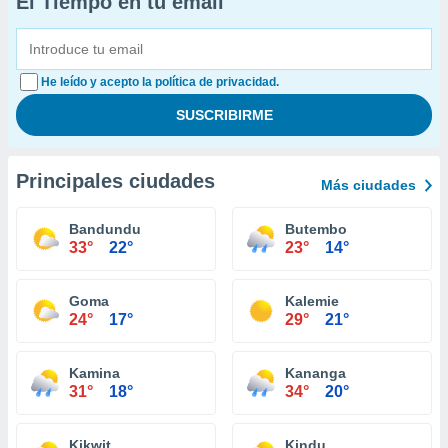
El Tiempo en tu email
He leído y acepto la política de privacidad.
Principales ciudades
Más ciudades
Bandundu
Butembo
33°
22°
23°
14°
Goma
Kalemie
24°
17°
29°
21°
Kamina
Kananga
31°
18°
34°
20°
Kikwit
Kindu