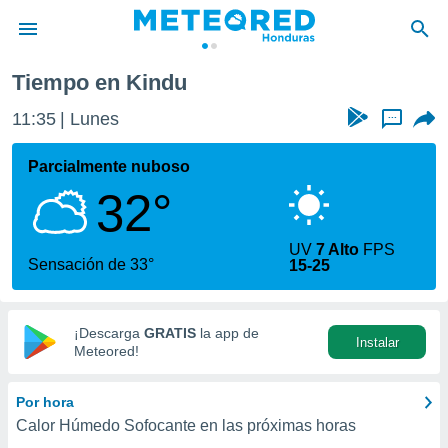
Tiempo en Kindu
privacidad
11:35
Lunes
...
o de
n) ha sido
Parcialmente nuboso
or
32°
es para
ue la
 que se
UV
7 Alto
FPS
e calidad.
Sensación de 33°
15-25
eder a este
ediante las
opciones:
¡Descarga
GRATIS
la app de
Instalar
ookies y
Meteored!
e forma
Por hora
d digital
Calor Húmedo Sofocante en las próximas horas
ada, basada