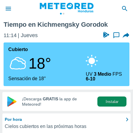
Tiempo en Kichmengsky Gorodok
privacidad
11:14
Jueves
...
o de
n) ha sido
Cubierto
or
18°
es para
ue la
 que se
UV
3 Medio
FPS
e calidad.
Sensación de 18°
6-10
eder a este
ediante las
opciones:
¡Descarga
GRATIS
la app de
Instalar
ookies y
Meteored!
e forma
Por hora
d digital
Cielos cubiertos en las próximas horas
ada, basada