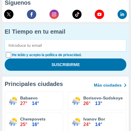
Síguenos
El Tiempo en tu email
He leído y acepto la política de privacidad.
Principales ciudades
Más ciudades
Babaevo
Borisovо-Sudskoye
27°
14°
26°
13°
Cherepovets
Ivanov Bor
25°
16°
24°
14°