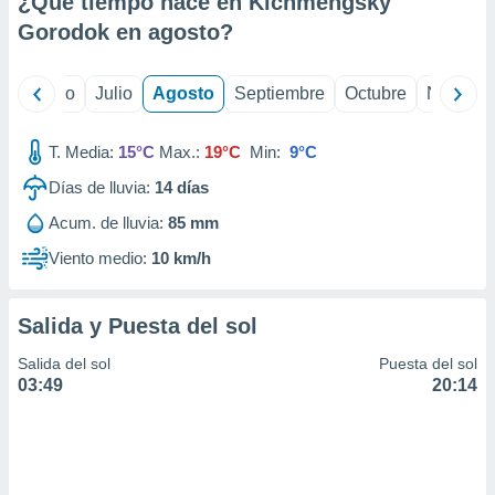
¿Qué tiempo hace en Kichmengsky
ados con el
 seleccionar
Gorodok en
agosto
?
o.
calización
yo
Junio
Julio
Agosto
Septiembre
Octubre
Noviemb
precisa e
ión mediante
T. Media:
15°C
Max.:
19°C
Min:
9°C
, publicidad
Días de lluvia:
14
días
dos,
Acum. de lluvia:
85 mm
 publicidad
,
Viento medio:
10 km/h
ón de
 desarrollo
s.
Salida y Puesta del sol
tros 1199
Salida del sol
Puesta del sol
ios
03:49
20:14