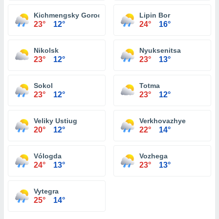
Kichmengsky Gorodok
Lipin Bor
23°
12°
24°
16°
Nikolsk
Nyuksenitsa
23°
12°
23°
13°
Sokol
Totma
23°
12°
23°
12°
Veliky Ustiug
Verkhovazhye
20°
12°
22°
14°
Vólogda
Vozhega
24°
13°
23°
13°
Vytegra
25°
14°