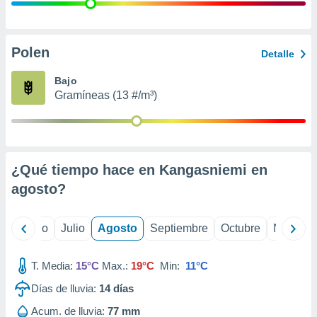
ados con el
 seleccionar
o.
calización
Polen
Detalle
precisa e
ión mediante
Bajo
Gramíneas (13 #/m³)
, publicidad
dos,
 publicidad
,
¿Qué tiempo hace en Kangasniemi en
ón de
 desarrollo
agosto
?
s.
tros 1199
yo
Junio
Julio
Agosto
Septiembre
Octubre
Noviemb
ios
T. Media:
15°C
Max.:
19°C
Min:
11°C
Días de lluvia:
14
días
Acum. de lluvia:
77 mm