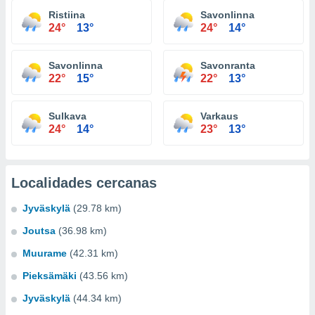
Ristiina
Savonlinna
24°
13°
24°
14°
Savonlinna
Savonranta
22°
15°
22°
13°
Sulkava
Varkaus
24°
14°
23°
13°
Localidades cercanas
Jyväskylä
(29.78 km)
Joutsa
(36.98 km)
Muurame
(42.31 km)
Pieksämäki
(43.56 km)
Jyväskylä
(44.34 km)