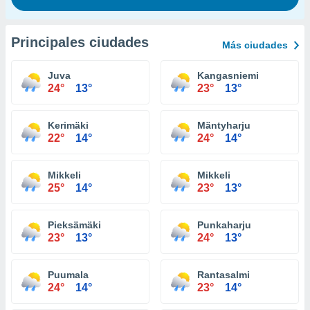
Principales ciudades
Más ciudades
Juva
Kangasniemi
24°
13°
23°
13°
Kerimäki
Mäntyharju
22°
14°
24°
14°
Mikkeli
Mikkeli
25°
14°
23°
13°
Pieksämäki
Punkaharju
23°
13°
24°
13°
Puumala
Rantasalmi
24°
14°
23°
14°