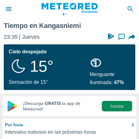
Tiempo en Kangasniemi
privacidad
23:35
Jueves
...
o de
n) ha sido
Cielo despejado
or
15°
es para
ue la
 que se
Menguante
e calidad.
Sensación de 15°
Iluminada:
47%
eder a este
ediante las
opciones:
¡Descarga
GRATIS
la app de
Instalar
ookies y
Meteored!
e forma
Por hora
d digital
Intervalos nubosos en las próximas horas
ada, basada