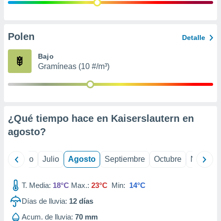
ados con el
 seleccionar
o.
calización
Polen
Detalle
precisa e
ión mediante
Bajo
Gramíneas (10 #/m³)
, publicidad
dos,
 publicidad
,
¿Qué tiempo hace en Kaiserslautern en
ón de
 desarrollo
agosto
?
s.
tros 1199
yo
Junio
Julio
Agosto
Septiembre
Octubre
Noviemb
ios
T. Media:
18°C
Max.:
23°C
Min:
14°C
Días de lluvia:
12
días
Acum. de lluvia:
70 mm