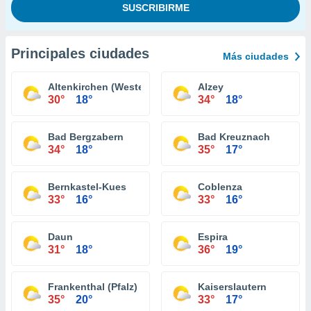
Principales ciudades
Más ciudades
Altenkirchen (Westerwald)
Alzey
30°
18°
34°
18°
Bad Bergzabern
Bad Kreuznach
34°
18°
35°
17°
Bernkastel-Kues
Coblenza
33°
16°
33°
16°
Daun
Espira
31°
18°
36°
19°
Frankenthal (Pfalz)
Kaiserslautern
35°
20°
33°
17°