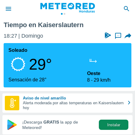
Tiempo en Kaiserslautern
privacidad
18:27
Domingo
...
o de
n) ha sido
Soleado
or
29°
es para
ue la
 que se
Oeste
e calidad.
Sensación de 28°
8
29 km/h
eder a este
ediante las
opciones:
Aviso de nivel amarillo
Alerta moderada por altas temperaturas en Kaiserslautern
ookies y
hoy
e forma
¡Descarga
GRATIS
la app de
Instalar
d digital
Meteored!
ada, basada