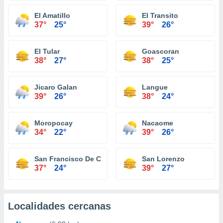
El Amatillo
El Transito
37°
25°
39°
26°
El Tular
Goascoran
38°
27°
38°
25°
Jicaro Galan
Langue
39°
26°
38°
24°
Moropocay
Nacaome
34°
22°
39°
26°
San Francisco De Coray
San Lorenzo
37°
24°
39°
27°
Localidades cercanas