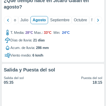
¿Qué tiempo hace en Jicaro Galan en
ados con el
 seleccionar
agosto
?
o.
calización
yo
Junio
Julio
Agosto
Septiembre
Octubre
Noviemb
precisa e
ión mediante
T. Media:
28°C
Max.:
33°C
Min:
24°C
, publicidad
Días de lluvia:
21
días
dos,
Acum. de lluvia:
286 mm
 publicidad
,
Viento medio:
6 km/h
ón de
 desarrollo
s.
Salida y Puesta del sol
tros 1199
Salida del sol
Puesta del sol
ios
05:35
18:15