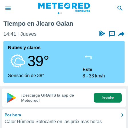
Tiempo en Jicaro Galan
privacidad
14:41
Jueves
...
o de
n) ha sido
Nubes y claros
or
39°
es para
ue la
 que se
Este
e calidad.
Sensación de 38°
8
33 km/h
eder a este
ediante las
opciones:
¡Descarga
GRATIS
la app de
Instalar
ookies y
Meteored!
e forma
Por hora
d digital
Calor Húmedo Sofocante en las próximas horas
ada, basada