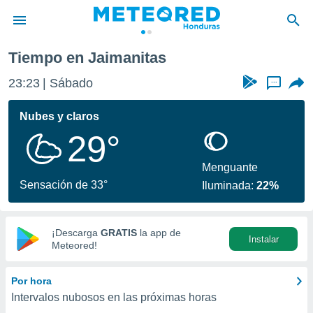
Tiempo en Jaimanitas
privacidad
23:23
Sábado
...
o de
n) ha sido
Nubes y claros
or
29°
es para
ue la
 que se
Menguante
e calidad.
Sensación de 33°
Iluminada:
22%
eder a este
ediante las
opciones:
¡Descarga
GRATIS
la app de
Instalar
ookies y
Meteored!
e forma
Por hora
d digital
Intervalos nubosos en las próximas horas
ada, basada