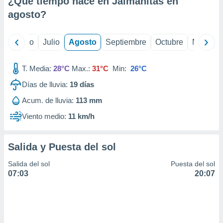
¿Qué tiempo hace en Jaimanitas en
ados con el
 seleccionar
agosto
?
o.
calización
yo
Junio
Julio
Agosto
Septiembre
Octubre
Noviemb
precisa e
ión mediante
T. Media:
28°C
Max.:
31°C
Min:
26°C
, publicidad
Días de lluvia:
19
días
dos,
Acum. de lluvia:
113 mm
 publicidad
,
Viento medio:
11 km/h
ón de
 desarrollo
s.
Salida y Puesta del sol
tros 1199
Salida del sol
Puesta del sol
ios
07:03
20:07