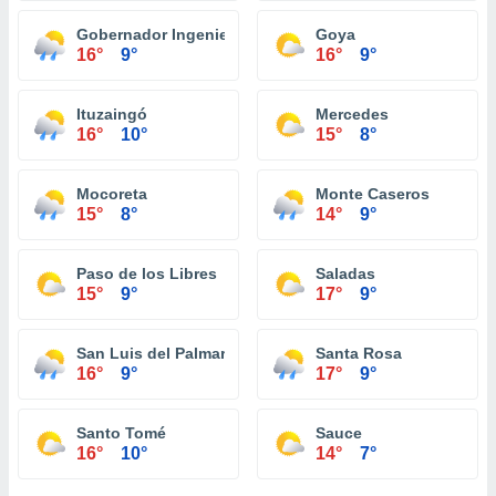
Gobernador Ingeniero Valentin Virasoro
Goya
16°
9°
16°
9°
Ituzaingó
Mercedes
16°
10°
15°
8°
Mocoreta
Monte Caseros
15°
8°
14°
9°
Paso de los Libres
Saladas
15°
9°
17°
9°
San Luis del Palmar
Santa Rosa
16°
9°
17°
9°
Santo Tomé
Sauce
16°
10°
14°
7°