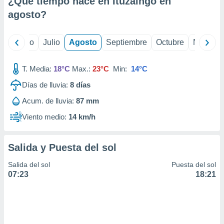
¿Qué tiempo hace en Ituzaingó en
ados con el
 seleccionar
agosto
?
o.
calización
yo
Junio
Julio
Agosto
Septiembre
Octubre
Noviemb
precisa e
ión mediante
T. Media:
18°C
Max.:
23°C
Min:
14°C
, publicidad
Días de lluvia:
8
días
dos,
Acum. de lluvia:
87 mm
 publicidad
,
Viento medio:
14 km/h
ón de
 desarrollo
s.
Salida y Puesta del sol
tros 1199
Salida del sol
Puesta del sol
ios
07:23
18:21