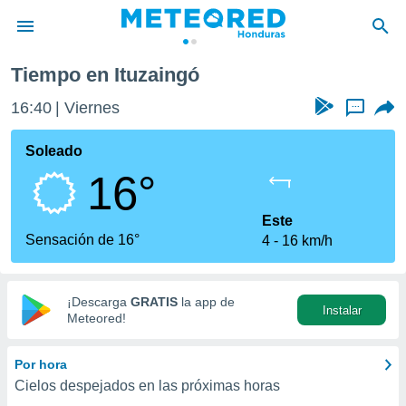
Tiempo en Ituzaingó
privacidad
16:40
Viernes
...
o de
n) ha sido
Soleado
or
16°
es para
ue la
 que se
Este
e calidad.
Sensación de 16°
4
16 km/h
eder a este
ediante las
opciones:
¡Descarga
GRATIS
la app de
Instalar
ookies y
Meteored!
e forma
Por hora
d digital
Cielos despejados en las próximas horas
ada, basada