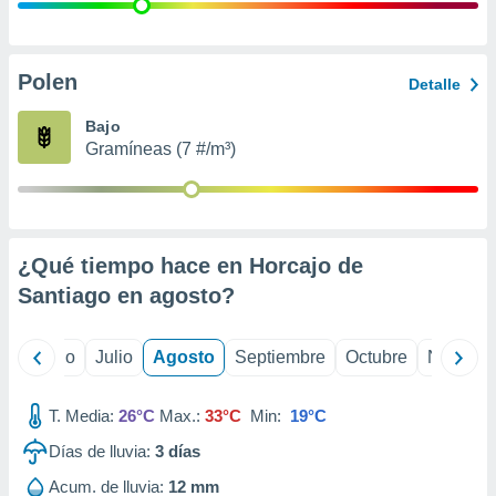
ados con el
 seleccionar
o.
calización
Polen
Detalle
precisa e
ión mediante
Bajo
Gramíneas (7 #/m³)
, publicidad
dos,
 publicidad
,
¿Qué tiempo hace en Horcajo de
ón de
 desarrollo
Santiago en
agosto
?
s.
tros 1199
yo
Junio
Julio
Agosto
Septiembre
Octubre
Noviemb
ios
T. Media:
26°C
Max.:
33°C
Min:
19°C
Días de lluvia:
3
días
Acum. de lluvia:
12 mm