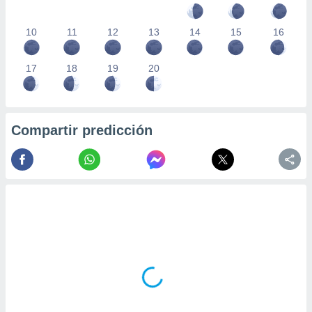
10
11
12
13
14
15
16
17
18
19
20
Compartir predicción