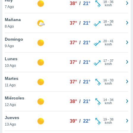
ublicidad y
18
-
36
38°
/
21°
km/h
7 Ago
do en
 mismo.
Mañana
18
-
38
37°
/
21°
sultar más
km/h
8 Ago
 en nuestra
 Cookies
y
Domingo
20
-
41
ualquier
37°
/
21°
km/h
9 Ago
ento
 botón
Lunes
17
-
37
37°
/
21°
ación de
km/h
10 Ago
kies
 disponible
Martes
16
-
33
e nuestra
37°
/
21°
km/h
11 Ago
.
Miércoles
IVAMENTE,
14
-
34
38°
/
21°
km/h
12 Ago
as
Jueves
19
-
38
39°
/
22°
 a cookies
km/h
13 Ago
 no aceptar