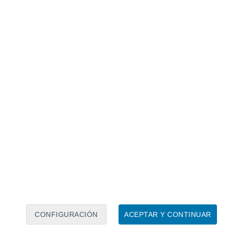
Calendario lunar
Lun
Mar
Mié
Jue
Vie
Sáb
Dom
7
8
9
10
11
12
13
14
15
16
17
18
19
20
CONFIGURACIÓN
ACEPTAR Y CONTINUAR
15