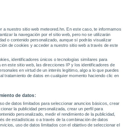
r a nuestro sitio web meteored.hn. En este caso, te informamos
h
tizar la navegación por el sitio web, pero no se utilizarán
dad o contenido personalizado, aunque sí podrás visualizar
ción de cookies y acceder a nuestro sitio web a través de este
via
Satélites
Modelos
es, identificadores únicos o tecnologías similares para
n este sitio web, las direcciones IP y los identificadores de
rsonales en virtud de un interés legítimo, algo a lo que puedes
 al tratamiento de datos en cualquier momento haciendo clic en
Lunes
Martes
Miércoles
Jueves
10 Ago
11 Ago
12 Ago
13 Ago
miento de datos:
uso de datos limitados para seleccionar anuncios básicos, crear
70%
ccionar la publicidad personalizada, crear un perfil para
0.3 mm
ontenido personalizado, medir el rendimiento de la publicidad,
33°
/
21°
33°
/
20°
32°
/
19°
34°
/
20°
vés de estadísticas o a través de la combinación de datos
rvicios, uso de datos limitados con el objetivo de seleccionar el