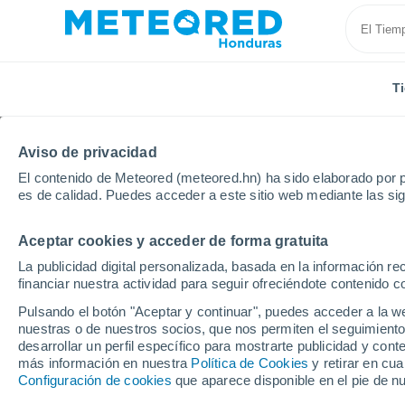
T
Aviso de privacidad
El contenido de Meteored (meteored.hn) ha sido elaborado por p
es de calidad. Puedes acceder a este sitio web mediante las si
Aceptar cookies y acceder de forma gratuita
Inicio
Suiza
Zürich
Hombrechtikon
La publicidad digital personalizada, basada en la información r
financiar nuestra actividad para seguir ofreciéndote contenido c
Tiempo en Hombrechti
Pulsando el botón "Aceptar y continuar", puedes acceder a la w
nuestras o de nuestros socios, que nos permiten el seguimiento
19:07
Viernes
desarrollar un perfil específico para mostrarte publicidad y co
más información en nuestra
Política de Cookies
y retirar en cu
Configuración de cookies
que aparece disponible en el pie de n
Nubes y claros