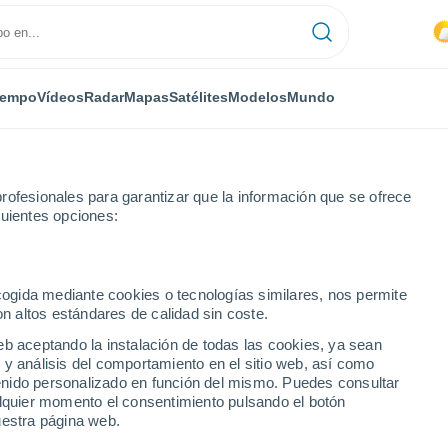
iempo
Vídeos
Radar
Mapas
Satélites
Modelos
Mundo
rofesionales para garantizar que la información que se ofrece
guientes opciones:
ecogida mediante cookies o tecnologías similares, nos permite
on altos estándares de calidad sin coste.
kon
eb aceptando la instalación de todas las cookies, ya sean
 y análisis del comportamiento en el sitio web, así como
...
ntenido personalizado en función del mismo. Puedes consultar
alquier momento el consentimiento pulsando el botón
Por hora
uestra página web.
Intervalos nubosos en las
próximas horas