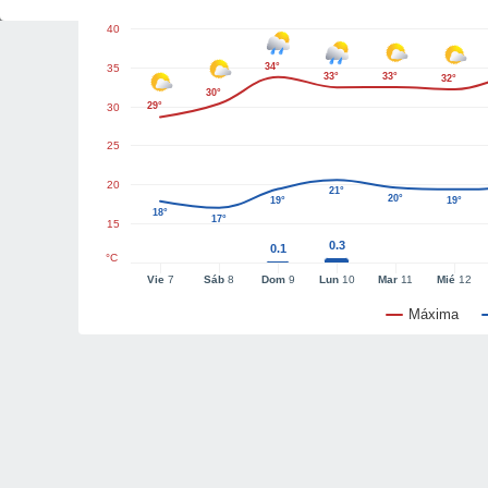
40
34°
35
33°
33°
32°
30°
29°
30
25
20
21°
20°
19°
19°
18°
17°
15
0.3
0.1
°C
Vie
7
Sáb
8
Dom
9
Lun
10
Mar
11
Mié
12
Máxima