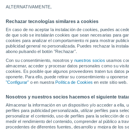
26°
ALTERNATIVAMENTE,
Rechazar tecnologías similares a cookies
Noreste
En caso de no aceptar la instalación de cookies, puedes accede
Sensación de 26°
8
-
24 km/
de que solo se instalarán cookies que sean necesarias para garan
cookies para analizar el comportamiento ni para mostrar publici
publicidad general no personalizada. Puedes rechazar la instala
abono pulsando el botón "Rechazar".
Tiempo 1 - 7 días
Mapa de nubosidad
Radar de llu
Con su consentimiento, nosotros y
nuestros socios
usamos cooki
almacenar, acceder y procesar datos personales como su visita e
cookies. Es posible que algunos proveedores traten tus datos pe
oponerte. Para ello, puede retirar su consentimiento u oponerse
Mañana
Domingo
Hoy
"Configurar"
o en nuestra
Política de Cookies
en este sitio web.
8 Ago
9 Ago
7 Ago
Nosotros y nuestros socios hacemos el siguiente trata
Almacenar la información en un dispositivo y/o acceder a ella, 
30%
40%
perfiles para publicidad personalizada, utilizar perfiles para sele
0.1 mm
0.1 mm
personalizar el contenido, uso de perfiles para la selección de c
30°
/
17°
34°
/
19°
28°
/
18°
medir el rendimiento del contenido, comprender al público a tra
procedentes de diferentes fuentes, desarrollo y mejora de los se