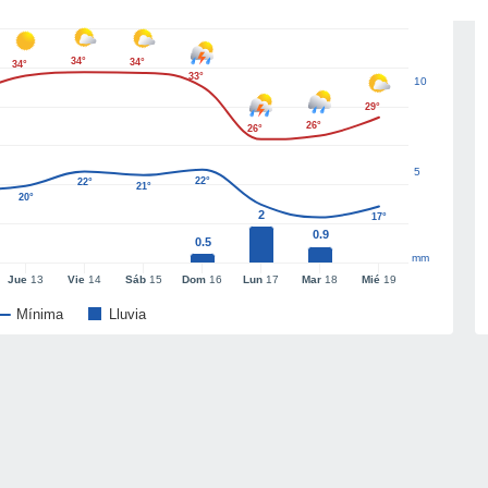
34°
34°
34°
33°
10
29°
26°
26°
5
22°
22°
21°
20°
2
17°
0.9
0.5
mm
Jue
13
Vie
14
Sáb
15
Dom
16
Lun
17
Mar
18
Mié
19
Mínima
Lluvia