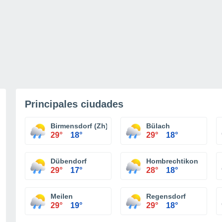
Principales ciudades
Birmensdorf (Zh)
Bülach
29°
18°
29°
18°
Dübendorf
Hombrechtikon
29°
17°
28°
18°
Meilen
Regensdorf
29°
19°
29°
18°