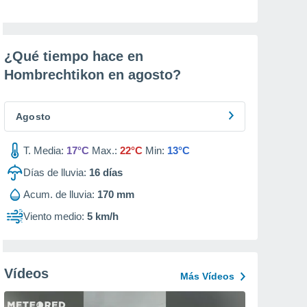
¿Qué tiempo hace en
Hombrechtikon en
agosto
?
Agosto
T. Media:
17°C
Max.:
22°C
Min:
13°C
Días de lluvia:
16
días
Acum. de lluvia:
170 mm
Viento medio:
5 km/h
Vídeos
Más Vídeos