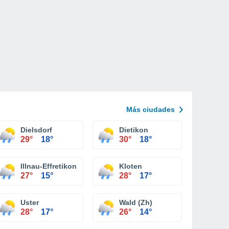
Más ciudades
Dielsdorf
Dietikon
29°
18°
30°
18°
Illnau-Effretikon
Kloten
27°
15°
28°
17°
Uster
Wald (Zh)
28°
17°
26°
14°