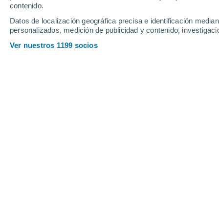
contenido.
7
-
23
km/h
13
-
33
km/h
11
10
-
25
km/h
Datos de localización geográfica precisa e identificación mediant
personalizados, medición de publicidad y contenido, investigació
Tiempo en Hombrechtikon hoy
, 7 de
Ver nuestros 1199 socios
Nubes y claro
27°
17:00
Sensación T.
27
Soleado
27°
18:00
Sensación T.
27
Nubes y claro
26°
19:00
Sensación T.
26
Nubes y claro
25°
20:00
Sensación T.
26
Nubes y claro
24°
21:00
Sensación T.
25