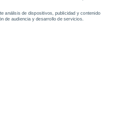
-
31
km/h
7
-
22
km/h
9
-
27
km/h
5
-
21
km/h
e análisis de dispositivos, publicidad y contenido
n de audiencia y desarrollo de servicios.
 agosto
s
Noreste
2 Bajo
°
9
-
25 km/h
FPS:
no
Noreste
1 Bajo
°
10
-
24 km/h
FPS:
no
s
Noreste
1 Bajo
°
8
-
24 km/h
FPS:
no
s
Este
0 Bajo
°
5
-
20 km/h
FPS:
no
s
Noreste
0 Bajo
°
3
-
13 km/h
FPS:
no