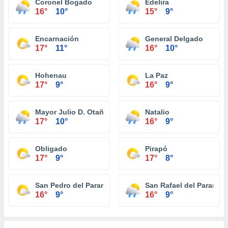
Coronel Bogado
Edelira
16°
10°
15°
9°
Encarnación
General Delgado
17°
11°
16°
10°
Hohenau
La Paz
17°
9°
16°
9°
Mayor Julio D. Otaño
Natalio
17°
10°
16°
9°
Obligado
Pirapó
17°
9°
17°
8°
San Pedro del Paraná
San Rafael del Paraná
16°
9°
16°
9°