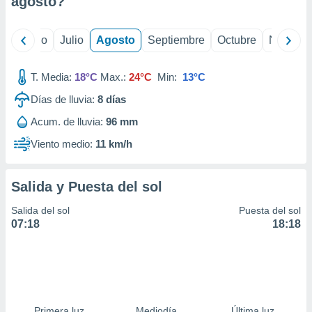
agosto
?
ados con el
 seleccionar
o.
yo
Junio
Julio
Agosto
Septiembre
Octubre
Noviemb
calización
precisa e
ión mediante
T. Media:
18°C
Max.:
24°C
Min:
13°C
Días de lluvia:
8
días
, publicidad
Acum. de lluvia:
96 mm
dos,
 publicidad
Viento medio:
11 km/h
,
ón de
 desarrollo
Salida y Puesta del sol
s.
Salida del sol
Puesta del sol
tros 1199
07:18
18:18
ios
Primera luz
Mediodía
Última luz