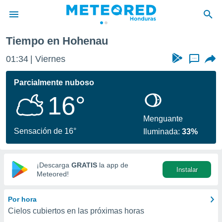
Tiempo en Hohenau
privacidad
01:34
Viernes
...
o de
n) ha sido
Parcialmente nuboso
or
16°
es para
ue la
 que se
Menguante
e calidad.
Sensación de 16°
Iluminada:
33%
eder a este
ediante las
opciones:
¡Descarga
GRATIS
la app de
Instalar
ookies y
Meteored!
e forma
Por hora
d digital
Cielos cubiertos en las próximas horas
ada, basada