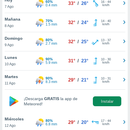
60%
ublicidad y
16
-
44
33°
/
26°
0.4 mm
km/h
7 Ago
do en
 mismo.
Mañana
70%
14
-
40
32°
/
24°
sultar más
1.5 mm
km/h
8 Ago
 en nuestra
 Cookies
y
Domingo
80%
13
-
37
ualquier
32°
/
25°
2.7 mm
km/h
9 Ago
ento
 botón
Lunes
90%
10
-
30
31°
/
23°
ación de
5.9 mm
km/h
10 Ago
kies
 disponible
Martes
90%
10
-
31
e nuestra
29°
/
21°
8.3 mm
km/h
11 Ago
.
IVAMENTE,
¡Descarga
GRATIS
la app de
Instalar
Meteored!
as
 a cookies
Miércoles
80%
17
-
44
29°
/
20°
6.8 mm
km/h
12 Ago
 no aceptar