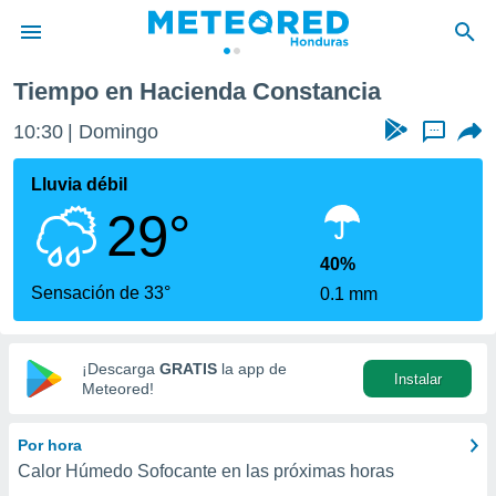
tancia
Tiempo en Hacienda Constancia
privacidad
10:30
Domingo
...
o de
n) ha sido
Lluvia débil
or
29°
es para
ue la
 que se
40%
e calidad.
Sensación de 33°
0.1 mm
eder a este
ediante las
opciones:
¡Descarga
GRATIS
la app de
Instalar
ookies y
Meteored!
e forma
Por hora
d digital
Calor Húmedo Sofocante en las próximas horas
ada, basada