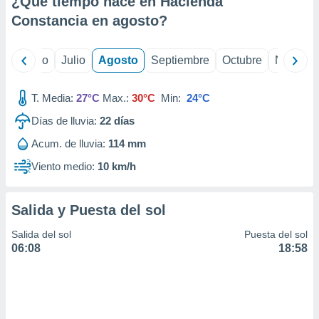
¿Qué tiempo hace en Hacienda
ados con el
 seleccionar
Constancia en
agosto
?
o.
calización
yo
Junio
Julio
Agosto
Septiembre
Octubre
Noviemb
precisa e
ión mediante
T. Media:
27°C
Max.:
30°C
Min:
24°C
, publicidad
Días de lluvia:
22
días
dos,
Acum. de lluvia:
114 mm
 publicidad
,
Viento medio:
10 km/h
ón de
 desarrollo
s.
Salida y Puesta del sol
tros 1199
Salida del sol
Puesta del sol
ios
06:08
18:58