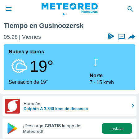
Tiempo en Gusinoozersk
privacidad
05:28
Viernes
...
o de
n) ha sido
Nubes y claros
or
19°
es para
ue la
 que se
Norte
e calidad.
Sensación de 19°
7
15 km/h
eder a este
ediante las
opciones:
Huracán
Dolphin A 3.340 kms de distancia
ookies y
e forma
¡Descarga
GRATIS
la app de
Instalar
d digital
Meteored!
ada, basada