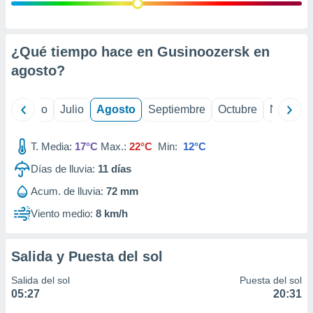
ados con el
 seleccionar
o.
calización
¿Qué tiempo hace en Gusinoozersk en
precisa e
agosto
?
ión mediante
, publicidad
yo
Junio
Julio
Agosto
Septiembre
Octubre
Noviemb
dos,
 publicidad
T. Media:
17°C
Max.:
22°C
Min:
12°C
,
Días de lluvia:
11
días
ón de
 desarrollo
Acum. de lluvia:
72 mm
s.
Viento medio:
8 km/h
tros 1199
ios
Salida y Puesta del sol
Salida del sol
Puesta del sol
05:27
20:31