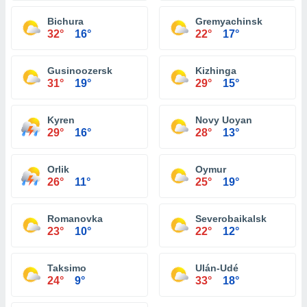
Bichura
Gremyachinsk
32°
16°
22°
17°
Gusinoozersk
Kizhinga
31°
19°
29°
15°
Kyren
Novy Uoyan
29°
16°
28°
13°
Orlik
Oymur
26°
11°
25°
19°
Romanovka
Severobaikalsk
23°
10°
22°
12°
Taksimo
Ulán-Udé
24°
9°
33°
18°