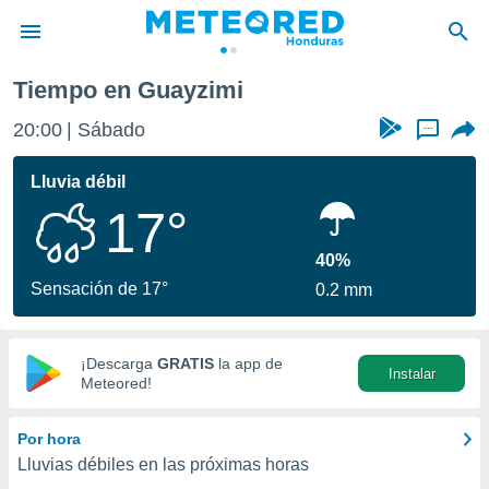
Tiempo en Guayzimi
privacidad
20:00
Sábado
...
o de
n) ha sido
Lluvia débil
or
17°
es para
ue la
 que se
40%
e calidad.
Sensación de 17°
0.2 mm
eder a este
ediante las
opciones:
¡Descarga
GRATIS
la app de
Instalar
ookies y
Meteored!
e forma
Por hora
d digital
Lluvias débiles en las próximas horas
ada, basada