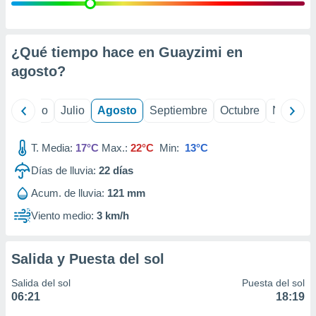
ados con el
 seleccionar
o.
calización
¿Qué tiempo hace en Guayzimi en
precisa e
agosto
?
ión mediante
, publicidad
yo
Junio
Julio
Agosto
Septiembre
Octubre
Noviemb
dos,
 publicidad
T. Media:
17°C
Max.:
22°C
Min:
13°C
,
Días de lluvia:
22
días
ón de
 desarrollo
Acum. de lluvia:
121 mm
s.
Viento medio:
3 km/h
tros 1199
ios
Salida y Puesta del sol
Salida del sol
Puesta del sol
06:21
18:19