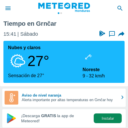
Tiempo en Grnčar
privacidad
15:41
Sábado
...
o de
n) ha sido
Nubes y claros
or
27°
es para
ue la
 que se
Noreste
e calidad.
Sensación de 27°
9
32 km/h
eder a este
ediante las
opciones:
Aviso de nivel naranja
Alerta importante por altas temperaturas en Grnčar hoy
ookies y
e forma
¡Descarga
GRATIS
la app de
Instalar
d digital
Meteored!
ada, basada