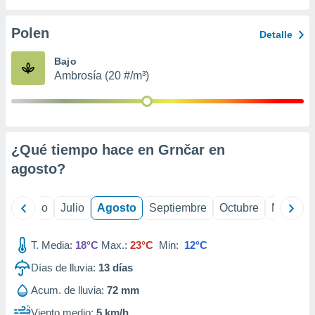
ados con el
 seleccionar
o.
Polen
Detalle
calización
Bajo
precisa e
Ambrosía (20 #/m³)
ión mediante
, publicidad
dos,
 publicidad
¿Qué tiempo hace en Grnčar en
,
agosto
?
ón de
 desarrollo
s.
yo
Junio
Julio
Agosto
Septiembre
Octubre
Noviemb
tros 1199
ios
T. Media:
18°C
Max.:
23°C
Min:
12°C
Días de lluvia:
13
días
Acum. de lluvia:
72 mm
Viento medio:
5 km/h