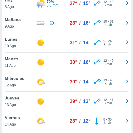
70%
ublicidad y
12
-
40
27°
/
15°
3.3 mm
km/h
8 Ago
do en
 mismo.
Mañana
10
-
31
28°
/
16°
sultar más
km/h
9 Ago
 en nuestra
 Cookies
y
Lunes
5
-
24
ualquier
31°
/
14°
km/h
10 Ago
ento
 botón
Martes
12
-
40
30°
/
16°
ación de
km/h
11 Ago
kies
 disponible
Miércoles
13
-
45
e nuestra
30°
/
14°
km/h
12 Ago
.
Jueves
IVAMENTE,
12
-
41
29°
/
13°
km/h
13 Ago
as
Viernes
8
-
35
28°
/
12°
 a cookies
km/h
14 Ago
 no aceptar