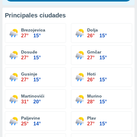
Principales ciudades
Brezojevica
Dolja
27°
15°
26°
15°
Dosuđe
Grnčar
27°
15°
27°
15°
Gusinje
Hoti
27°
15°
26°
15°
Martinovići
Murino
31°
20°
28°
15°
Paljevine
Plav
25°
14°
27°
15°