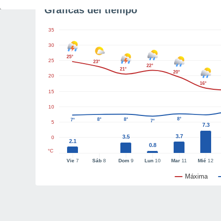
Gráficas del tiempo
35
30
25°
25
23°
22°
21°
20°
20
16°
15
10
8°
8°
8°
7°
7°
5
7.3
3.7
3.5
0
2.1
0.8
°C
Vie
7
Sáb
8
Dom
9
Lun
10
Mar
11
Mié
12
Máxima