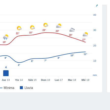
40
30
23°
23°
22°
21°
20°
17°
15°
20
11°
10°
8°
8°
7°
10
6°
4°
4
mm
Jue
13
Vie
14
Sáb
15
Dom
16
Lun
17
Mar
18
Mié
19
Mínima
Lluvia