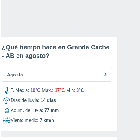
¿Qué tiempo hace en Grande Cache
- AB en
agosto
?
Agosto
T. Media:
10°C
Max.:
17°C
Min:
3°C
Días de lluvia:
14
días
Acum. de lluvia:
77 mm
Viento medio:
7 km/h