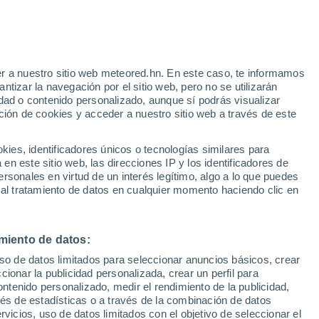
e
r a nuestro sitio web meteored.hn. En este caso, te informamos
:
31%
tizar la navegación por el sitio web, pero no se utilizarán
dad o contenido personalizado, aunque sí podrás visualizar
ción de cookies y acceder a nuestro sitio web a través de este
via
Satélites
Modelos
es, identificadores únicos o tecnologías similares para
n este sitio web, las direcciones IP y los identificadores de
rsonales en virtud de un interés legítimo, algo a lo que puedes
 al tratamiento de datos en cualquier momento haciendo clic en
Lunes
Martes
Miércoles
Jueves
10 Ago
11 Ago
12 Ago
13 Ago
miento de datos:
uso de datos limitados para seleccionar anuncios básicos, crear
80%
90%
90%
70%
ccionar la publicidad personalizada, crear un perfil para
0.8 mm
3.7 mm
7.3 mm
4 mm
ontenido personalizado, medir el rendimiento de la publicidad,
22°
/
7°
20°
/
8°
16°
/
7°
15°
/
8°
vés de estadísticas o a través de la combinación de datos
rvicios, uso de datos limitados con el objetivo de seleccionar el