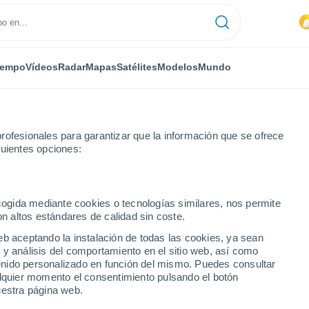
iempo
Vídeos
Radar
Mapas
Satélites
Modelos
Mundo
rofesionales para garantizar que la información que se ofrece
guientes opciones:
he
ecogida mediante cookies o tecnologías similares, nos permite
on altos estándares de calidad sin coste.
he - AB
eb aceptando la instalación de todas las cookies, ya sean
 y análisis del comportamiento en el sitio web, así como
...
ntenido personalizado en función del mismo. Puedes consultar
alquier momento el consentimiento pulsando el botón
Por hora
uestra página web.
Cielos nubosos en las próximas
horas