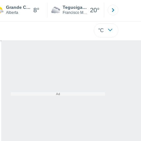
Grande Cache
Tegucigalpa
San Pedr
8°
20°
Alberta
Francisco Morazán
Cortés
°C