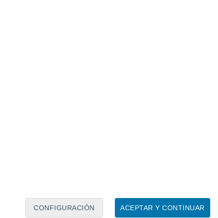
Calendario lunar
Lun
Mar
Mié
Jue
Vie
Sáb
Dom
7
8
9
10
11
12
13
14
15
16
17
18
19
20
CONFIGURACIÓN
ACEPTAR Y CONTINUAR