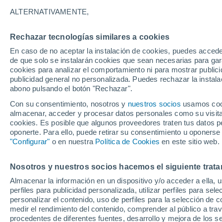
8°
ALTERNATIVAMENTE,
Rechazar tecnologías similares a cookies
Menguant
En caso de no aceptar la instalación de cookies, puedes accede
Iluminada
Sensación de 8°
de que solo se instalarán cookies que sean necesarias para garan
cookies para analizar el comportamiento ni para mostrar publici
publicidad general no personalizada. Puedes rechazar la instala
abono pulsando el botón "Rechazar".
Tiempo 1 - 7 días
Mapa de nubosidad
Radar de llu
Con su consentimiento, nosotros y
nuestros socios
usamos cooki
almacenar, acceder y procesar datos personales como su visita e
cookies. Es posible que algunos proveedores traten tus datos pe
oponerte. Para ello, puede retirar su consentimiento u oponerse
Mañana
Domingo
Hoy
"Configurar"
o en nuestra
Política de Cookies
en este sitio web.
8 Ago
9 Ago
7 Ago
Nosotros y nuestros socios hacemos el siguiente trata
Almacenar la información en un dispositivo y/o acceder a ella, 
70%
80%
perfiles para publicidad personalizada, utilizar perfiles para sele
3.5 mm
2.1 mm
personalizar el contenido, uso de perfiles para la selección de c
23°
/
8°
21°
/
8°
25°
/
7°
medir el rendimiento del contenido, comprender al público a tra
procedentes de diferentes fuentes, desarrollo y mejora de los se