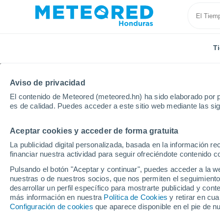
T
Aviso de privacidad
El contenido de Meteored (meteored.hn) ha sido elaborado por p
es de calidad. Puedes acceder a este sitio web mediante las si
Aceptar cookies y acceder de forma gratuita
Inicio
Canadá
Provincia de Alberta
Grande Cac
La publicidad digital personalizada, basada en la información r
financiar nuestra actividad para seguir ofreciéndote contenido c
Tiempo en Grande Cac
Pulsando el botón "Aceptar y continuar", puedes acceder a la w
nuestras o de nuestros socios, que nos permiten el seguimiento
05:33
Viernes
desarrollar un perfil específico para mostrarte publicidad y co
más información en nuestra
Política de Cookies
y retirar en cu
Configuración de cookies
que aparece disponible en el pie de n
Nubes y claros