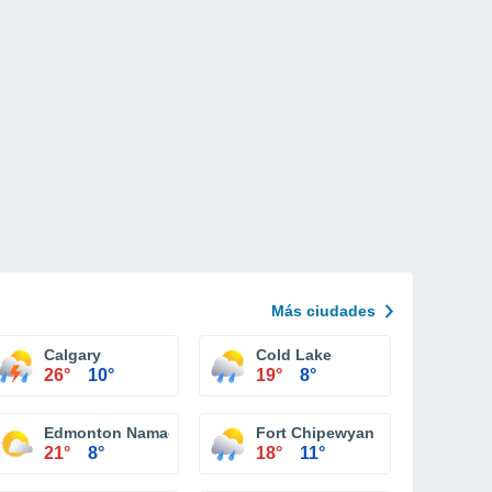
Más ciudades
Reporting Station
Calgary
Cold Lake
26°
10°
19°
8°
Edmonton Namao Alta.
Fort Chipewyan
21°
8°
18°
11°