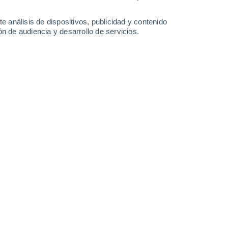
-
28
km/h
5
-
25
km/h
5
-
22
km/h
8
-
27
km/h
e análisis de dispositivos, publicidad y contenido
n de audiencia y desarrollo de servicios.
 de agosto
Suroeste
0 Bajo
5
-
16 km/h
FPS:
no
uboso
Suroeste
0 Bajo
5
-
16 km/h
FPS:
no
uboso
Suroeste
0 Bajo
6
-
18 km/h
FPS:
no
Suroeste
1 Bajo
5
-
18 km/h
FPS:
no
uboso
Suroeste
3 Medio
2
-
18 km/h
FPS:
6-10