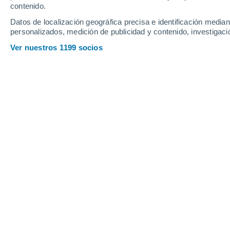
contenido.
9
-
31
km/h
8
-
34
km/h
6
12
-
41
km/h
Datos de localización geográfica precisa e identificación mediant
personalizados, medición de publicidad y contenido, investigació
Tiempo en Grande Cache - AB hoy
, 7
Ver nuestros 1199 socios
Nubes y claros
8°
06:00
Sensación T.
8°
Parcialmente n
8°
07:00
Sensación T.
8°
Parcialmente n
11°
08:00
Sensación T.
11°
Nubes y claros
14°
09:00
Sensación T.
14°
Parcialmente n
20°
11:00
Sensación T.
20°