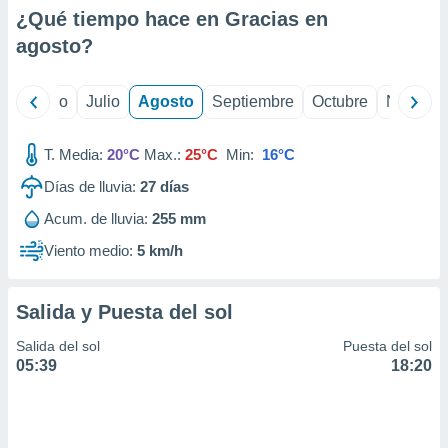
ados con el
¿Qué tiempo hace en Gracias en
 seleccionar
o.
agosto
?
calización
precisa e
yo
Junio
Julio
Agosto
Septiembre
Octubre
Noviemb
ión mediante
, publicidad
T. Media:
20°C
Max.:
25°C
Min:
16°C
dos,
Días de lluvia:
27
días
 publicidad
Acum. de lluvia:
255 mm
,
ón de
Viento medio:
5 km/h
 desarrollo
s.
Salida y Puesta del sol
tros 1199
ios
Salida del sol
Puesta del sol
05:39
18:20