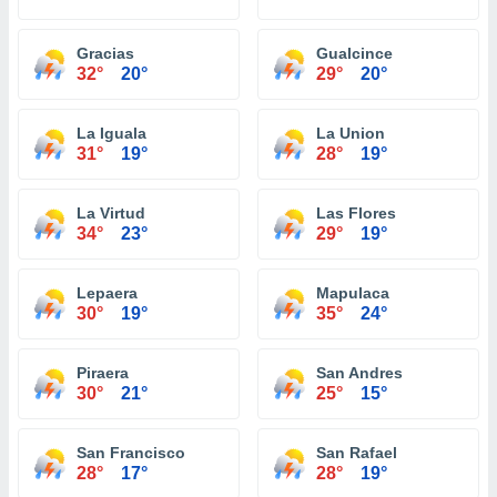
Gracias
Gualcince
32°
20°
29°
20°
La Iguala
La Union
31°
19°
28°
19°
La Virtud
Las Flores
34°
23°
29°
19°
Lepaera
Mapulaca
30°
19°
35°
24°
Piraera
San Andres
30°
21°
25°
15°
San Francisco
San Rafael
28°
17°
28°
19°