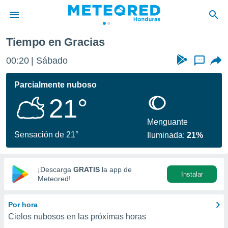
Tiempo en Gracias
privacidad
00:20
Sábado
...
o de
n) ha sido
Parcialmente nuboso
or
21°
es para
ue la
 que se
Menguante
e calidad.
Sensación de 21°
Iluminada:
21%
eder a este
ediante las
opciones:
¡Descarga
GRATIS
la app de
Instalar
ookies y
Meteored!
e forma
Por hora
d digital
Cielos nubosos en las próximas horas
ada, basada