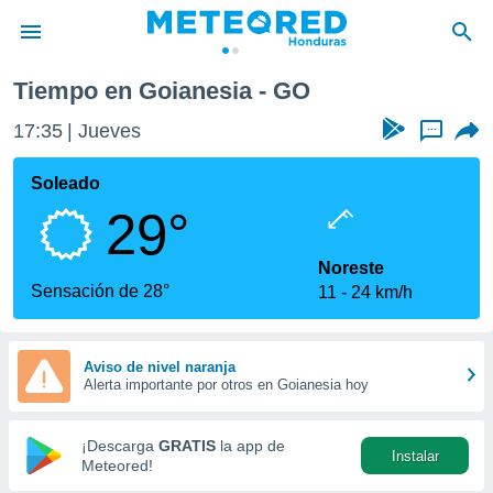
Tiempo en Goianesia - GO
privacidad
17:35
Jueves
...
o de
n) ha sido
Soleado
or
29°
es para
ue la
 que se
Noreste
e calidad.
Sensación de 28°
11
24 km/h
eder a este
ediante las
opciones:
Aviso de nivel naranja
Alerta importante por otros en Goianesia hoy
ookies y
e forma
¡Descarga
GRATIS
la app de
Instalar
d digital
Meteored!
ada, basada