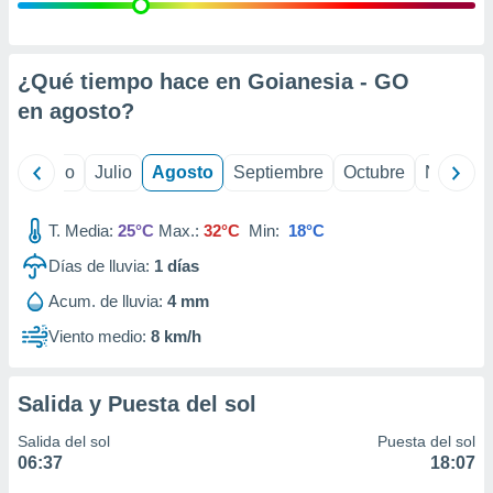
ados con el
 seleccionar
o.
calización
¿Qué tiempo hace en Goianesia - GO
precisa e
en
agosto
?
ión mediante
, publicidad
yo
Junio
Julio
Agosto
Septiembre
Octubre
Noviemb
dos,
 publicidad
T. Media:
25°C
Max.:
32°C
Min:
18°C
,
Días de lluvia:
1
días
ón de
 desarrollo
Acum. de lluvia:
4 mm
s.
Viento medio:
8 km/h
tros 1199
ios
Salida y Puesta del sol
Salida del sol
Puesta del sol
06:37
18:07