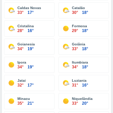
Caldas Novas
Catalão
33°
17°
30°
18°
Cristalina
Formosa
28°
16°
29°
18°
Goianesia
Goiânia
34°
19°
33°
18°
Ipora
Itumbiara
34°
19°
34°
18°
Jatai
Luziania
32°
17°
31°
16°
Minacu
Niquelândia
35°
21°
33°
20°