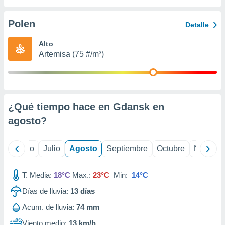
ados con el
 seleccionar
o.
Polen
Detalle
calización
Alto
precisa e
Artemisa (75 #/m³)
ión mediante
, publicidad
dos,
 publicidad
¿Qué tiempo hace en Gdansk en
,
agosto
?
ón de
 desarrollo
s.
yo
Junio
Julio
Agosto
Septiembre
Octubre
Noviemb
tros 1199
ios
T. Media:
18°C
Max.:
23°C
Min:
14°C
Días de lluvia:
13
días
Acum. de lluvia:
74 mm
Viento medio:
13 km/h