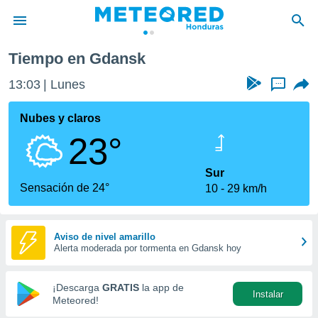
Tiempo en Gdansk
privacidad
13:03
Lunes
...
o de
n) ha sido
Nubes y claros
or
23°
es para
ue la
 que se
Sur
e calidad.
Sensación de 24°
10
29 km/h
eder a este
ediante las
opciones:
Aviso de nivel amarillo
Alerta moderada por tormenta en Gdansk hoy
ookies y
e forma
¡Descarga
GRATIS
la app de
Instalar
d digital
Meteored!
ada, basada