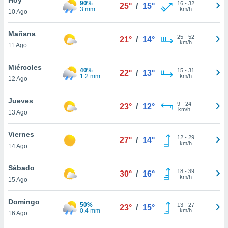
90%
ublicidad y
16
-
32
25°
/
15°
3 mm
km/h
10 Ago
do en
 mismo.
Mañana
25
-
52
21°
/
14°
sultar más
km/h
11 Ago
 en nuestra
 Cookies
y
Miércoles
40%
15
-
31
ualquier
22°
/
13°
1.2 mm
km/h
12 Ago
ento
 botón
Jueves
9
-
24
23°
/
12°
ación de
km/h
13 Ago
kies
 disponible
Viernes
12
-
29
e nuestra
27°
/
14°
km/h
14 Ago
.
Sábado
IVAMENTE,
18
-
39
30°
/
16°
km/h
15 Ago
as
Domingo
50%
13
-
27
23°
/
15°
 a cookies
0.4 mm
km/h
16 Ago
 no aceptar