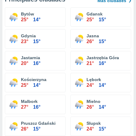
Más ciudades
Bytów
Gdansk
25°
14°
25°
15°
Gdynia
Jasna
23°
15°
26°
15°
Jastarnia
Jastrzębia Góra
20°
16°
21°
16°
Kościerzyna
Lębork
25°
14°
24°
14°
Malbork
Mielno
27°
16°
26°
14°
Pruszcz Gdański
Slupsk
26°
15°
24°
15°