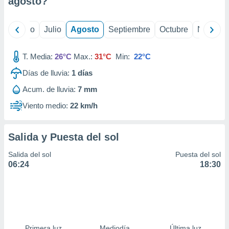
agosto
?
ados con el
 seleccionar
o.
yo
Junio
Julio
Agosto
Septiembre
Octubre
Noviemb
calización
precisa e
ión mediante
T. Media:
26°C
Max.:
31°C
Min:
22°C
Días de lluvia:
1
días
, publicidad
Acum. de lluvia:
7 mm
dos,
 publicidad
Viento medio:
22 km/h
,
ón de
 desarrollo
Salida y Puesta del sol
s.
Salida del sol
Puesta del sol
tros 1199
06:24
18:30
ios
Primera luz
Mediodía
Última luz