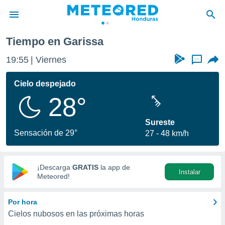
Tiempo en Garissa
privacidad
19:55
Viernes
...
o de
n) ha sido
Cielo despejado
or
28°
es para
ue la
 que se
Sureste
e calidad.
Sensación de 29°
27
48 km/h
eder a este
ediante las
opciones:
¡Descarga
GRATIS
la app de
Instalar
ookies y
Meteored!
e forma
Por hora
d digital
Cielos nubosos en las próximas horas
ada, basada