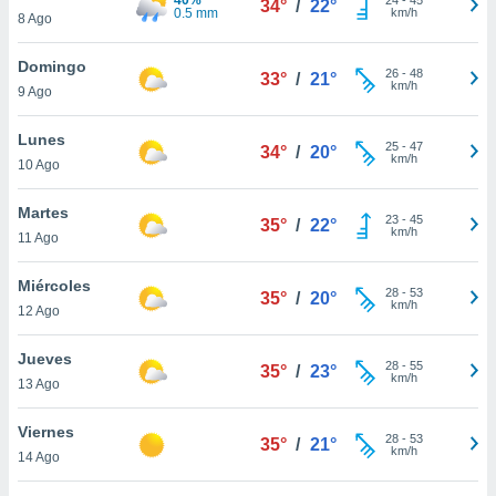
34°
/
22°
ublicidad y
0.5 mm
km/h
8 Ago
do en
Domingo
 mismo.
26
-
48
33°
/
21°
km/h
sultar más
9 Ago
 en nuestra
 Cookies
y
Lunes
25
-
47
34°
/
20°
ualquier
km/h
10 Ago
ento
Martes
 botón
23
-
45
35°
/
22°
km/h
11 Ago
ación de
kies
 disponible
Miércoles
28
-
53
35°
/
20°
e nuestra
km/h
12 Ago
.
Jueves
IVAMENTE,
28
-
55
35°
/
23°
km/h
13 Ago
as
Viernes
28
-
53
35°
/
21°
 a cookies
km/h
14 Ago
 no aceptar