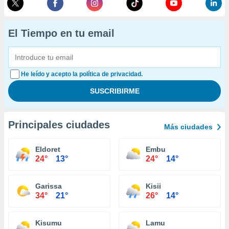
El Tiempo en tu email
He leído y acepto la política de privacidad.
Principales ciudades
Más ciudades
Eldoret
Embu
24°
13°
24°
14°
Garissa
Kisii
34°
21°
26°
14°
Kisumu
Lamu