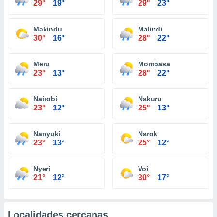
29°
19°
29°
23°
Makindu
Malindi
30°
16°
28°
22°
Meru
Mombasa
23°
13°
28°
22°
Nairobi
Nakuru
23°
12°
25°
13°
Nanyuki
Narok
23°
13°
25°
12°
Nyeri
Voi
21°
12°
30°
17°
Localidades cercanas