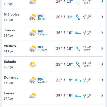
24°
/
13°
ublicidad y
km/h
11 Ago
do en
Miércoles
 mismo.
90%
27
-
53
20°
/
11°
28 mm
km/h
sultar más
12 Ago
 en nuestra
 Cookies
y
Jueves
90%
22
-
47
16°
/
10°
ualquier
7.2 mm
km/h
13 Ago
ento
Viernes
 botón
90%
21
-
46
17°
/
10°
3.5 mm
km/h
14 Ago
ación de
kies
 disponible
Sábado
24
-
51
19°
/
10°
e nuestra
km/h
15 Ago
.
Domingo
50%
IVAMENTE,
14
-
35
23°
/
9°
0.2 mm
km/h
16 Ago
as
Lunes
12
-
37
25°
/
15°
 a cookies
km/h
17 Ago
 no aceptar