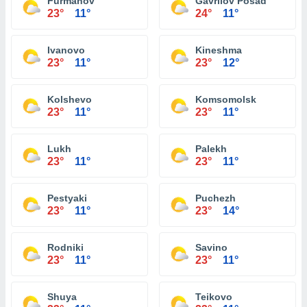
Furmanov
Gavrilov Posad
23°
11°
24°
11°
Ivanovo
Kineshma
23°
11°
23°
12°
Kolshevo
Komsomolsk
23°
11°
23°
11°
Lukh
Palekh
23°
11°
23°
11°
Pestyaki
Puchezh
23°
11°
23°
14°
Rodniki
Savino
23°
11°
23°
11°
Shuya
Teikovo