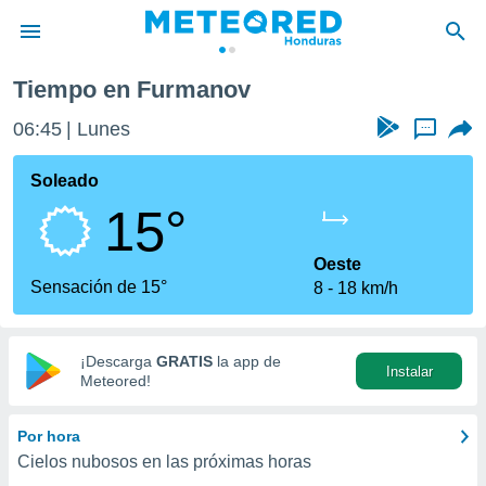
Tiempo en Furmanov
privacidad
06:45
Lunes
...
o de
n) ha sido
Soleado
or
15°
es para
ue la
 que se
Oeste
e calidad.
Sensación de 15°
8
18 km/h
eder a este
ediante las
opciones:
¡Descarga
GRATIS
la app de
Instalar
ookies y
Meteored!
e forma
Por hora
d digital
Cielos nubosos en las próximas horas
ada, basada