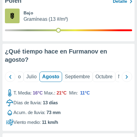
Polen
ados con el
Detalle
 seleccionar
o.
Bajo
Gramíneas (13 #/m³)
calización
precisa e
ión mediante
, publicidad
¿Qué tiempo hace en Furmanov en
dos,
agosto
?
 publicidad
,
ón de
yo
Junio
Julio
Agosto
Septiembre
Octubre
Noviemb
 desarrollo
s.
T. Media:
16°C
Max.:
21°C
Min:
11°C
tros 1199
ios
Días de lluvia:
13
días
Acum. de lluvia:
73 mm
Viento medio:
11 km/h