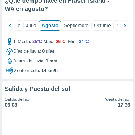
¿Qué tiempo hace en Fraser Island -
ados con el
 seleccionar
WA en
agosto
?
o.
calización
yo
Junio
Julio
Agosto
Septiembre
Octubre
Noviemb
precisa e
ión mediante
T. Media:
25°C
Max.:
26°C
Min:
24°C
, publicidad
Días de lluvia:
0
días
dos,
Acum. de lluvia:
1 mm
 publicidad
,
Viento medio:
14 km/h
ón de
 desarrollo
s.
Salida y Puesta del sol
tros 1199
Salida del sol
Puesta del sol
ios
06:08
17:36