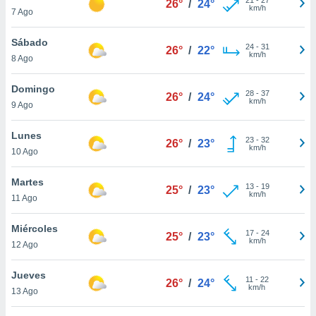
26°
/
24°
ublicidad y
km/h
7 Ago
do en
Sábado
 mismo.
24
-
31
26°
/
22°
km/h
sultar más
8 Ago
 en nuestra
 Cookies
y
Domingo
28
-
37
26°
/
24°
ualquier
km/h
9 Ago
ento
Lunes
 botón
23
-
32
26°
/
23°
km/h
10 Ago
ación de
kies
 disponible
Martes
13
-
19
25°
/
23°
e nuestra
km/h
11 Ago
.
Miércoles
IVAMENTE,
17
-
24
25°
/
23°
km/h
12 Ago
as
Jueves
11
-
22
26°
/
24°
 a cookies
km/h
13 Ago
 no aceptar