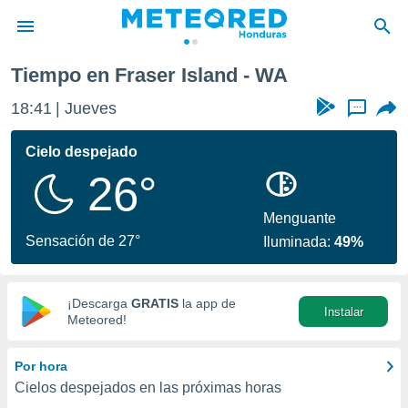
Tiempo en Fraser Island - WA
privacidad
18:41
Jueves
...
o de
n) ha sido
Cielo despejado
or
26°
es para
ue la
 que se
Menguante
e calidad.
Sensación de 27°
Iluminada:
49%
eder a este
ediante las
opciones:
¡Descarga
GRATIS
la app de
Instalar
ookies y
Meteored!
e forma
Por hora
d digital
Cielos despejados en las próximas horas
ada, basada