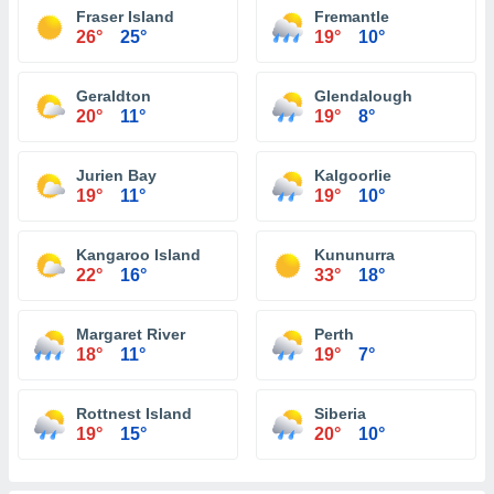
Fraser Island
Fremantle
26°
25°
19°
10°
Geraldton
Glendalough
20°
11°
19°
8°
Jurien Bay
Kalgoorlie
19°
11°
19°
10°
Kangaroo Island
Kununurra
22°
16°
33°
18°
Margaret River
Perth
18°
11°
19°
7°
Rottnest Island
Siberia
19°
15°
20°
10°