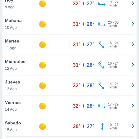
ublicidad y
19
-
27
32°
/
27°
km/h
9 Ago
do en
 mismo.
Mañana
20
-
30
31°
/
28°
sultar más
km/h
10 Ago
 en nuestra
 Cookies
y
Martes
16
-
24
ualquier
31°
/
27°
km/h
11 Ago
ento
 botón
Miércoles
16
-
24
31°
/
28°
ación de
km/h
12 Ago
kies
 disponible
Jueves
14
-
24
e nuestra
32°
/
28°
km/h
13 Ago
.
Viernes
IVAMENTE,
17
-
29
32°
/
28°
km/h
14 Ago
as
Sábado
10
-
21
30°
/
27°
 a cookies
km/h
15 Ago
 no aceptar