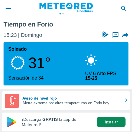
Tiempo en Forio
privacidad
15:23
Domingo
...
o de
n) ha sido
Soleado
or
31°
es para
ue la
 que se
UV
6 Alto
FPS
e calidad.
Sensación de 34°
15-25
eder a este
ediante las
opciones:
Aviso de nivel rojo
Alerta extrema por altas temperaturas en Forio hoy
ookies y
e forma
¡Descarga
GRATIS
la app de
Instalar
d digital
Meteored!
ada, basada