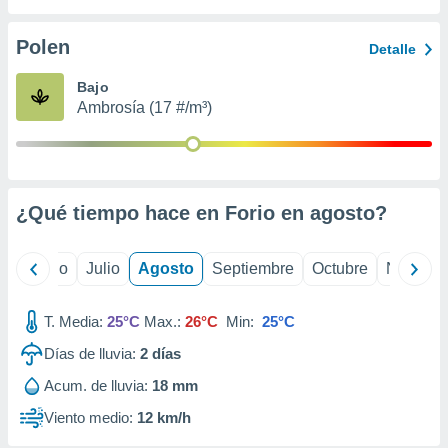
ados con el
 seleccionar
o.
Polen
Detalle
calización
Bajo
precisa e
Ambrosía (17 #/m³)
ión mediante
, publicidad
dos,
 publicidad
¿Qué tiempo hace en Forio en
agosto
?
,
ón de
 desarrollo
yo
Junio
Julio
Agosto
Septiembre
Octubre
Noviemb
s.
tros 1199
T. Media:
25°C
Max.:
26°C
Min:
25°C
ios
Días de lluvia:
2
días
Acum. de lluvia:
18 mm
Viento medio:
12 km/h