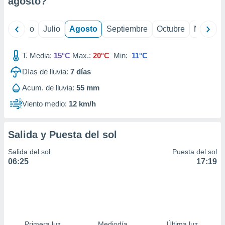
agosto
?
ados con el
 seleccionar
o.
yo
Junio
Julio
Agosto
Septiembre
Octubre
Noviemb
calización
precisa e
ión mediante
T. Media:
15°C
Max.:
20°C
Min:
11°C
Días de lluvia:
7
días
, publicidad
Acum. de lluvia:
55 mm
dos,
 publicidad
Viento medio:
12 km/h
,
ón de
 desarrollo
Salida y Puesta del sol
s.
Salida del sol
Puesta del sol
tros 1199
06:25
17:19
ios
Primera luz
Mediodía
Última luz