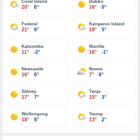
Coral Island
Dubbo
20°
6°
16°
0°
Federal
Kangaroo Island
21°
8°
18°
5°
Katoomba
Manilla
11°
-2°
16°
-1°
Newcastle
Nowra
16°
6°
7°
6°
Sídney
Tanja
17°
7°
15°
3°
Wollongong
Young
18°
8°
13°
2°