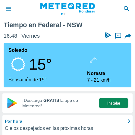
Tiempo en Federal - NSW
privacidad
16:48
Viernes
...
o de
n) ha sido
Soleado
or
15°
es para
ue la
 que se
Noreste
e calidad.
Sensación de 15°
7
21 km/h
eder a este
ediante las
opciones:
¡Descarga
GRATIS
la app de
Instalar
ookies y
Meteored!
e forma
Por hora
d digital
Cielos despejados en las próximas horas
ada, basada