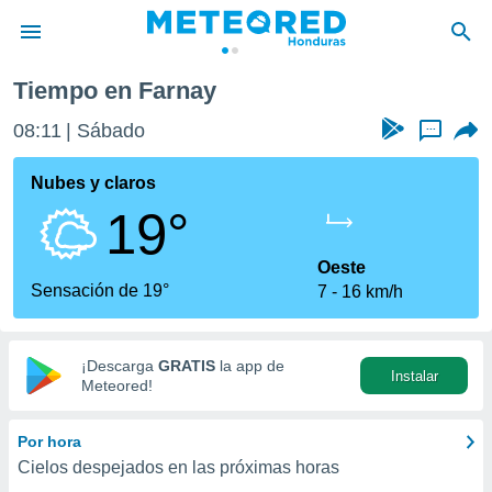
Tiempo en Farnay
privacidad
08:11
Sábado
...
o de
n) ha sido
Nubes y claros
or
19°
es para
ue la
 que se
Oeste
e calidad.
Sensación de 19°
7
16 km/h
eder a este
ediante las
opciones:
¡Descarga
GRATIS
la app de
Instalar
ookies y
Meteored!
e forma
Por hora
d digital
Cielos despejados en las próximas horas
ada, basada