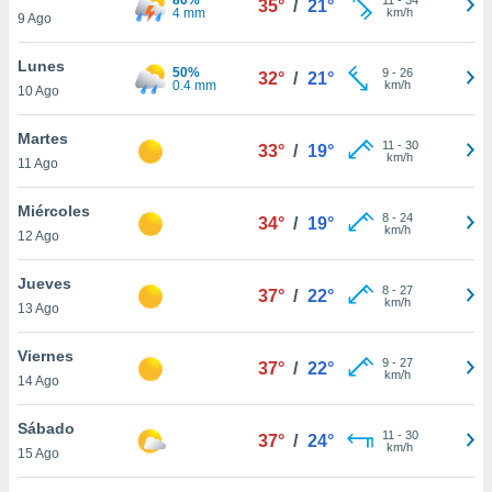
35°
/
21°
ublicidad y
4 mm
km/h
9 Ago
do en
Lunes
 mismo.
50%
9
-
26
32°
/
21°
0.4 mm
km/h
sultar más
10 Ago
 en nuestra
 Cookies
y
Martes
11
-
30
33°
/
19°
ualquier
km/h
11 Ago
ento
Miércoles
 botón
8
-
24
34°
/
19°
km/h
12 Ago
ación de
kies
 disponible
Jueves
8
-
27
37°
/
22°
e nuestra
km/h
13 Ago
.
Viernes
IVAMENTE,
9
-
27
37°
/
22°
km/h
14 Ago
as
Sábado
11
-
30
37°
/
24°
 a cookies
km/h
15 Ago
 no aceptar