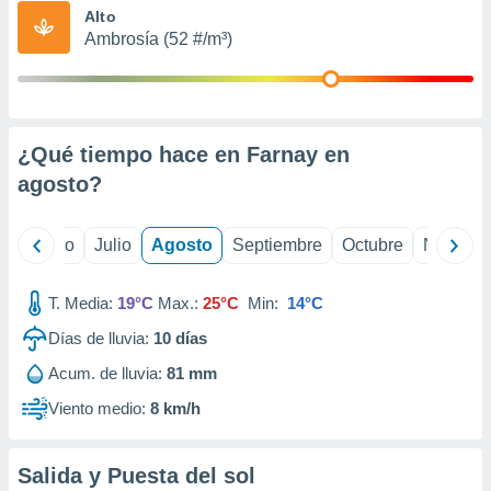
ados con el
Alto
 seleccionar
Ambrosía (52 #/m³)
o.
calización
precisa e
ión mediante
¿Qué tiempo hace en Farnay en
, publicidad
agosto
?
dos,
 publicidad
,
yo
Junio
Julio
Agosto
Septiembre
Octubre
Noviemb
ón de
 desarrollo
T. Media:
19°C
Max.:
25°C
Min:
14°C
s.
Días de lluvia:
10
días
tros 1199
ios
Acum. de lluvia:
81 mm
Viento medio:
8 km/h
Salida y Puesta del sol