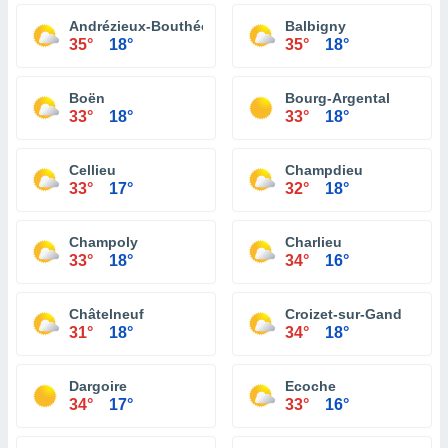
Andrézieux-Bouthéon
Balbigny
35°
18°
35°
18°
Boën
Bourg-Argental
33°
18°
33°
18°
Cellieu
Champdieu
33°
17°
32°
18°
Champoly
Charlieu
33°
18°
34°
16°
Châtelneuf
Croizet-sur-Gand
31°
18°
34°
18°
Dargoire
Ecoche
34°
17°
33°
16°