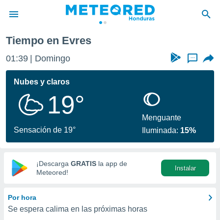
Tiempo en Evres
privacidad
01:39
Domingo
...
o de
n) ha sido
Nubes y claros
or
19°
es para
ue la
 que se
Menguante
e calidad.
Sensación de 19°
Iluminada:
15%
eder a este
ediante las
opciones:
¡Descarga
GRATIS
la app de
Instalar
ookies y
Meteored!
e forma
Por hora
d digital
Se espera calima en las próximas horas
ada, basada