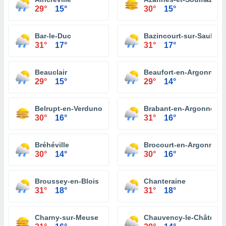
29°
15°
30°
15°
Bar-le-Duc
Bazincourt-sur-Saulx
31°
17°
31°
17°
Beauclair
Beaufort-en-Argonne
29°
15°
29°
14°
Belrupt-en-Verdunois
Brabant-en-Argonne
30°
16°
31°
16°
Bréhéville
Brocourt-en-Argonne
30°
14°
30°
16°
Broussey-en-Blois
Chanteraine
31°
18°
31°
18°
Charny-sur-Meuse
Chauvency-le-Château