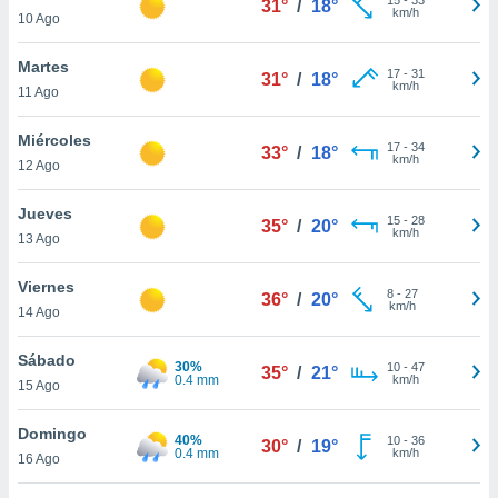
31°
/
18°
ublicidad y
km/h
10 Ago
do en
Martes
 mismo.
17
-
31
31°
/
18°
km/h
sultar más
11 Ago
 en nuestra
 Cookies
y
Miércoles
17
-
34
33°
/
18°
ualquier
km/h
12 Ago
ento
Jueves
 botón
15
-
28
35°
/
20°
km/h
13 Ago
ación de
kies
 disponible
Viernes
8
-
27
36°
/
20°
e nuestra
km/h
14 Ago
.
Sábado
30%
IVAMENTE,
10
-
47
35°
/
21°
0.4 mm
km/h
15 Ago
as
Domingo
40%
10
-
36
30°
/
19°
 a cookies
0.4 mm
km/h
16 Ago
 no aceptar