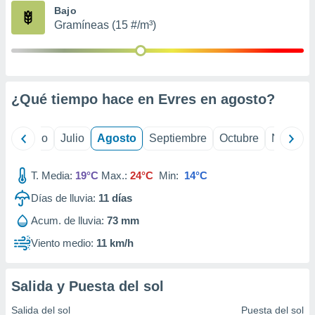
ados con el
Bajo
 seleccionar
Gramíneas (15 #/m³)
o.
calización
precisa e
ión mediante
¿Qué tiempo hace en Evres en
agosto
?
, publicidad
dos,
yo
Junio
Julio
Agosto
Septiembre
Octubre
Noviemb
 publicidad
,
ón de
T. Media:
19°C
Max.:
24°C
Min:
14°C
 desarrollo
s.
Días de lluvia:
11
días
tros 1199
Acum. de lluvia:
73 mm
ios
Viento medio:
11 km/h
Salida y Puesta del sol
Salida del sol
Puesta del sol