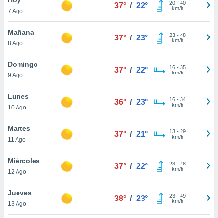
ublicidad y
20
-
40
37°
/
22°
km/h
7 Ago
do en
 mismo.
Mañana
23
-
48
37°
/
23°
sultar más
km/h
8 Ago
 en nuestra
 Cookies
y
Domingo
16
-
35
ualquier
37°
/
22°
km/h
9 Ago
ento
 botón
Lunes
16
-
34
36°
/
23°
ación de
km/h
10 Ago
kies
 disponible
Martes
13
-
29
e nuestra
37°
/
21°
km/h
11 Ago
.
Miércoles
IVAMENTE,
23
-
48
37°
/
22°
km/h
12 Ago
as
Jueves
23
-
49
38°
/
23°
 a cookies
km/h
13 Ago
 no aceptar