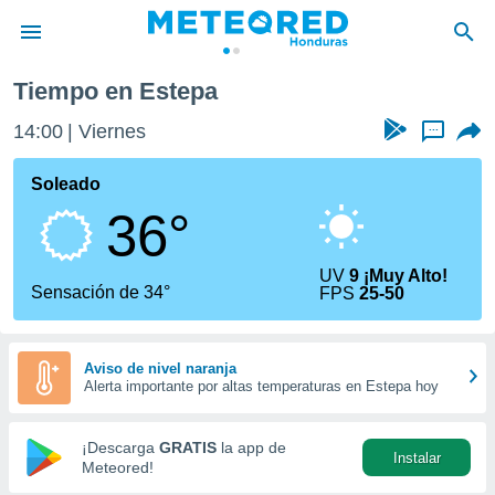
Tiempo en Estepa
privacidad
14:00
Viernes
...
o de
n) ha sido
Soleado
or
36°
es para
ue la
 que se
UV
9 ¡Muy Alto!
e calidad.
Sensación de 34°
FPS
25-50
eder a este
ediante las
opciones:
Aviso de nivel naranja
Alerta importante por altas temperaturas en Estepa hoy
ookies y
e forma
¡Descarga
GRATIS
la app de
Instalar
d digital
Meteored!
ada, basada