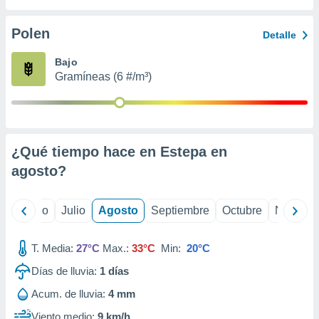
ados con el
 seleccionar
o.
Polen
Detalle
calización
Bajo
precisa e
Gramíneas (6 #/m³)
ión mediante
, publicidad
dos,
 publicidad
¿Qué tiempo hace en Estepa en
,
agosto
?
ón de
 desarrollo
s.
yo
Junio
Julio
Agosto
Septiembre
Octubre
Noviemb
tros 1199
ios
T. Media:
27°C
Max.:
33°C
Min:
20°C
Días de lluvia:
1
días
Acum. de lluvia:
4 mm
Viento medio:
9 km/h