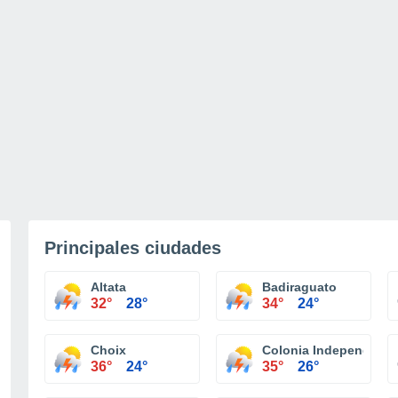
Principales ciudades
Altata
Badiraguato
32°
28°
34°
24°
Choix
Colonia Independencia
36°
24°
35°
26°