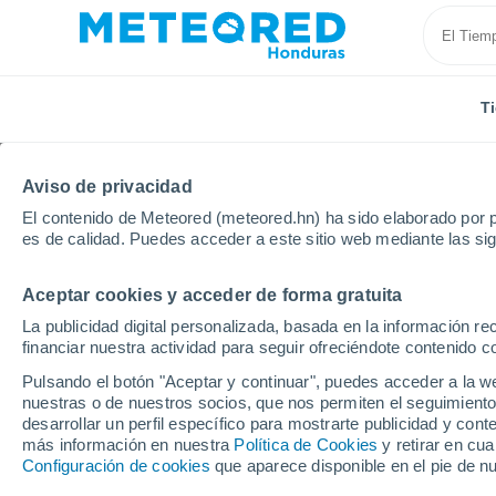
T
Aviso de privacidad
El contenido de Meteored (meteored.hn) ha sido elaborado por p
es de calidad. Puedes acceder a este sitio web mediante las si
Aceptar cookies y acceder de forma gratuita
Inicio
México
Estado de Sinaloa
Escuinapa De 
La publicidad digital personalizada, basada en la información r
financiar nuestra actividad para seguir ofreciéndote contenido c
Tiempo en Escuinapa D
Pulsando el botón "Aceptar y continuar", puedes acceder a la w
nuestras o de nuestros socios, que nos permiten el seguimiento
02:06
Jueves
desarrollar un perfil específico para mostrarte publicidad y co
más información en nuestra
Política de Cookies
y retirar en cu
Configuración de cookies
que aparece disponible en el pie de n
Lluvia débil