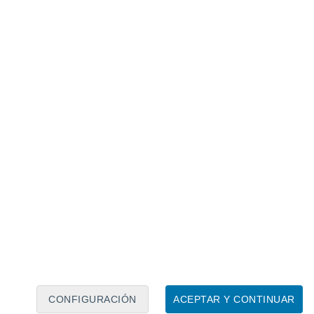
Calendario lunar
Lun
Mar
Mié
Jue
Vie
Sáb
Dom
6
7
8
9
10
11
12
13
14
15
16
17
18
19
CONFIGURACIÓN
ACEPTAR Y CONTINUAR