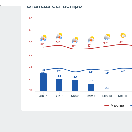
Gráficas del tiempo
45
40
34°
35
34°
33°
33°
32°
32°
30
25
20
24°
24°
24°
24°
24°
14
12
20
7.8
0.2
°C
Jue
6
Vie
7
Sáb
8
Dom
9
Lun
10
Mar
11
Máxima