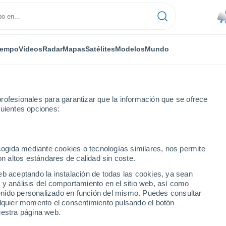
iempo
Vídeos
Radar
Mapas
Satélites
Modelos
Mundo
rofesionales para garantizar que la información que se ofrece
guientes opciones:
Hidalgo
ecogida mediante cookies o tecnologías similares, nos permite
on altos estándares de calidad sin coste.
e Hidalgo
eb aceptando la instalación de todas las cookies, ya sean
 y análisis del comportamiento en el sitio web, así como
...
ntenido personalizado en función del mismo. Puedes consultar
alquier momento el consentimiento pulsando el botón
Por hora
uestra página web.
Lluvias débiles en las próximas
horas