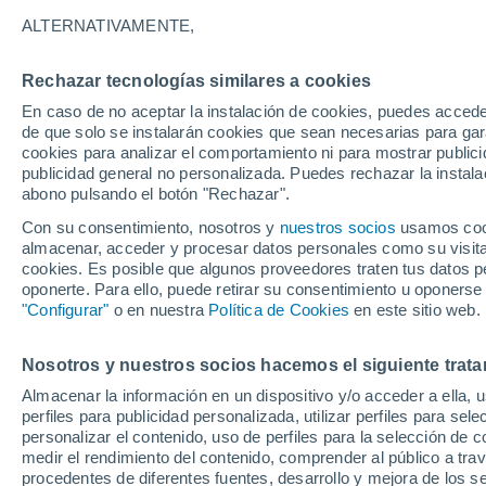
27°
ALTERNATIVAMENTE,
Rechazar tecnologías similares a cookies
30%
En caso de no aceptar la instalación de cookies, puedes accede
Sensación de 31°
0.2 mm
de que solo se instalarán cookies que sean necesarias para garan
cookies para analizar el comportamiento ni para mostrar publici
publicidad general no personalizada. Puedes rechazar la instala
abono pulsando el botón "Rechazar".
Tiempo 1 - 7 días
Mapa de temperatura
Radar de ll
Con su consentimiento, nosotros y
nuestros socios
usamos cooki
almacenar, acceder y procesar datos personales como su visita e
cookies. Es posible que algunos proveedores traten tus datos pe
oponerte. Para ello, puede retirar su consentimiento u oponerse
Mañana
Sábado
D
Hoy
"Configurar"
o en nuestra
Política de Cookies
en este sitio web.
7 Ago
8 Ago
6 Ago
Nosotros y nuestros socios hacemos el siguiente trata
Almacenar la información en un dispositivo y/o acceder a ella, 
80%
80%
80%
perfiles para publicidad personalizada, utilizar perfiles para sele
14 mm
12 mm
20 mm
personalizar el contenido, uso de perfiles para la selección de c
34°
/
24°
32°
/
23°
33°
/
24°
medir el rendimiento del contenido, comprender al público a tra
procedentes de diferentes fuentes, desarrollo y mejora de los se