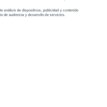
-
29
km/h
9
-
25
km/h
10
-
25
km/h
10
-
25
km/h
e análisis de dispositivos, publicidad y contenido
n de audiencia y desarrollo de servicios.
, 6 de agosto
Este
0 Bajo
2
-
7 km/h
FPS:
no
Noreste
0 Bajo
2
-
8 km/h
FPS:
no
Este
0 Bajo
4
-
11 km/h
FPS:
no
Noreste
2 Bajo
1
-
10 km/h
FPS:
no
boso
Noroeste
9 ¡Muy Alto!
3
-
13 km/h
FPS:
25-50