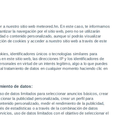
r a nuestro sitio web meteored.hn. En este caso, te informamos
tizar la navegación por el sitio web, pero no se utilizarán
dad o contenido personalizado, aunque sí podrás visualizar
ción de cookies y acceder a nuestro sitio web a través de este
uvia
Satélites
Modelos
es, identificadores únicos o tecnologías similares para
n este sitio web, las direcciones IP y los identificadores de
rsonales en virtud de un interés legítimo, algo a lo que puedes
 al tratamiento de datos en cualquier momento haciendo clic en
omingo
Lunes
Martes
Miércoles
9 Ago
10 Ago
11 Ago
12 Ago
miento de datos:
uso de datos limitados para seleccionar anuncios básicos, crear
80%
60%
70%
ccionar la publicidad personalizada, crear un perfil para
7.8 mm
0.2 mm
2.6 mm
ontenido personalizado, medir el rendimiento de la publicidad,
32°
/
24°
33°
/
24°
34°
/
24°
33°
/
24°
vés de estadísticas o a través de la combinación de datos
rvicios, uso de datos limitados con el objetivo de seleccionar el