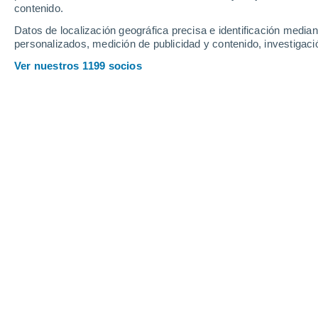
contenido.
15
-
29
km/h
14
-
36
km/h
9
12
-
25
km/h
Datos de localización geográfica precisa e identificación mediant
personalizados, medición de publicidad y contenido, investigació
Tiempo en Escuinapa De Hidalgo hoy
Ver nuestros 1199 socios
Lluvia débil
30%
27°
02:00
0.2 mm
Sensación T.
31°
Tormenta
30%
26°
03:00
1.1 mm
Sensación T.
29°
Tormenta
40%
25°
05:00
13 mm
Sensación T.
25°
Tormenta
50%
25°
08:00
4.3 mm
Sensación T.
25°
Parcialmente nu
31°
11:00
Sensación T.
38°