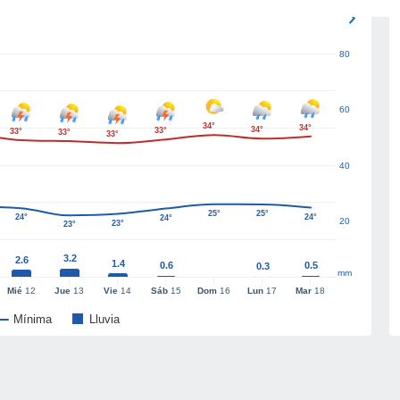
80
60
34°
34°
34°
33°
33°
33°
33°
40
25°
25°
24°
24°
24°
20
23°
23°
3.2
2.6
1.4
0.6
0.5
0.3
mm
Mié
12
Jue
13
Vie
14
Sáb
15
Dom
16
Lun
17
Mar
18
Mínima
Lluvia