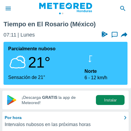
Tiempo en El Rosario (México)
privacidad
07:11
Lunes
...
o de
n) ha sido
Parcialmente nuboso
or
21°
es para
ue la
 que se
Norte
e calidad.
Sensación de 21°
6
12 km/h
eder a este
ediante las
opciones:
¡Descarga
GRATIS
la app de
Instalar
ookies y
Meteored!
e forma
Por hora
d digital
Intervalos nubosos en las próximas horas
ada, basada