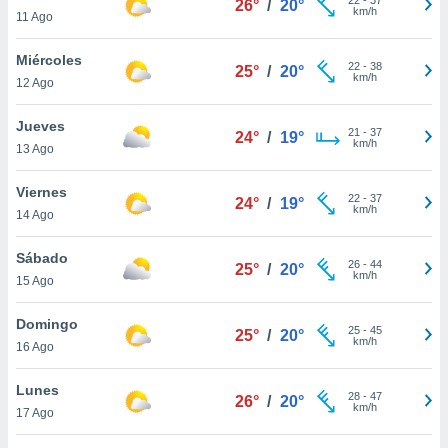
26°
/
20°
ublicidad y
km/h
11 Ago
do en
Miércoles
 mismo.
22
-
38
25°
/
20°
km/h
sultar más
12 Ago
 en nuestra
 Cookies
y
Jueves
21
-
37
24°
/
19°
ualquier
km/h
13 Ago
ento
Viernes
 botón
22
-
37
24°
/
19°
km/h
14 Ago
ación de
kies
 disponible
Sábado
26
-
44
25°
/
20°
e nuestra
km/h
15 Ago
.
Domingo
IVAMENTE,
25
-
45
25°
/
20°
km/h
16 Ago
as
Lunes
28
-
47
26°
/
20°
 a cookies
km/h
17 Ago
 no aceptar