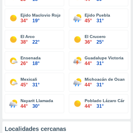
Ejido Maclovio Rojas
Ejido Puebla
34°
19°
45°
31°
El Arco
El Crucero
38°
22°
36°
25°
Ensenada
Guadalupe Victoria (Km.
26°
18°
44°
31°
Mexicali
Michoacán de Ocampo
45°
31°
44°
31°
Nayarit Llamada
Poblado Lázaro Cárdena
44°
30°
44°
31°
Localidades cercanas