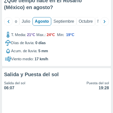
¿Qué tiempo hace en El Rosario
ados con el
 seleccionar
(México) en
agosto
?
o.
calización
yo
Junio
Julio
Agosto
Septiembre
Octubre
Noviemb
precisa e
ión mediante
T. Media:
21°C
Max.:
24°C
Min:
19°C
, publicidad
Días de lluvia:
0
días
dos,
Acum. de lluvia:
5 mm
 publicidad
,
Viento medio:
17 km/h
ón de
 desarrollo
s.
Salida y Puesta del sol
tros 1199
Salida del sol
Puesta del sol
ios
06:07
19:28