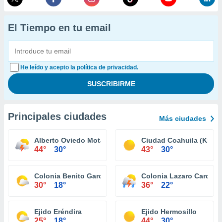
El Tiempo en tu email
He leído y acepto la política de privacidad.
Principales ciudades
Más ciudades
Alberto Oviedo Mota (Reacomodo)
Ciudad Coahuila (Km. 5
44°
30°
43°
30°
Colonia Benito García (El Zorrillo)
Colonia Lazaro Carden
30°
18°
36°
22°
Ejido Eréndira
Ejido Hermosillo
25°
18°
44°
30°