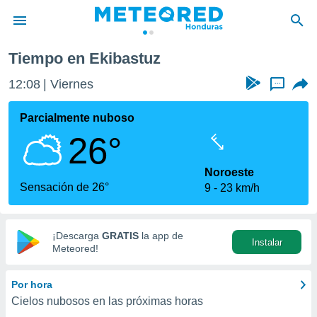
Tiempo en Ekibastuz
privacidad
12:08
Viernes
...
o de
n) ha sido
Parcialmente nuboso
or
26°
es para
ue la
 que se
Noroeste
e calidad.
Sensación de 26°
9
23 km/h
eder a este
ediante las
opciones:
¡Descarga
GRATIS
la app de
Instalar
ookies y
Meteored!
e forma
Por hora
d digital
Cielos nubosos en las próximas horas
ada, basada