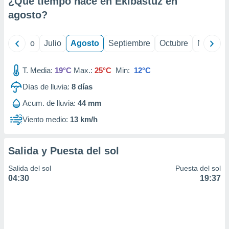
¿Qué tiempo hace en Ekibastuz en
ados con el
 seleccionar
agosto
?
o.
calización
yo
Junio
Julio
Agosto
Septiembre
Octubre
Noviemb
precisa e
ión mediante
T. Media:
19°C
Max.:
25°C
Min:
12°C
, publicidad
Días de lluvia:
8
días
dos,
Acum. de lluvia:
44 mm
 publicidad
,
Viento medio:
13 km/h
ón de
 desarrollo
s.
Salida y Puesta del sol
tros 1199
Salida del sol
Puesta del sol
ios
04:30
19:37