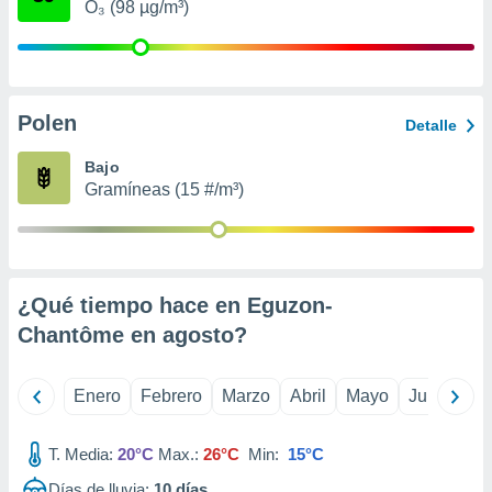
O₃ (98 µg/m³)
retirar su
ento u
 de datos
er momento
Polen
ic en
Detalle
o en
Bajo
 Cookies
en
Gramíneas (15 #/m³)
eb.
y
socios
el
¿Qué tiempo hace en Eguzon-
to de
Chantôme en
agosto
?
la
Enero
Febrero
Marzo
Abril
Mayo
Junio
Ju
 en un
 y/o acceder
 de datos
T. Media:
20°C
Max.:
26°C
Min:
15°C
ara
 anuncios
Días de lluvia:
10
días