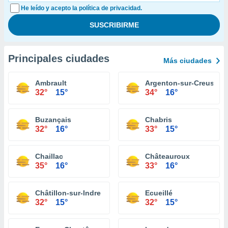
He leído y acepto la política de privacidad.
Principales ciudades
Más ciudades
Ambrault
Argenton-sur-Creuse
32°
15°
34°
16°
Buzançais
Chabris
32°
16°
33°
15°
Chaillac
Châteauroux
35°
16°
33°
16°
Châtillon-sur-Indre
Ecueillé
32°
15°
32°
15°