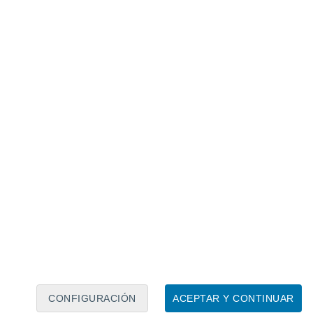
Calendario lunar
Lun
Mar
Mié
Jue
Vie
Sáb
Dom
7
8
9
10
11
12
13
14
15
16
17
18
19
20
CONFIGURACIÓN
ACEPTAR Y CONTINUAR