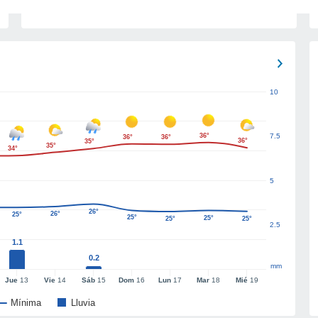
10
36°
7.5
36°
36°
36°
35°
35°
34°
5
26°
26°
25°
25°
25°
25°
25°
2.5
1.1
0.2
mm
Jue
13
Vie
14
Sáb
15
Dom
16
Lun
17
Mar
18
Mié
19
Mínima
Lluvia