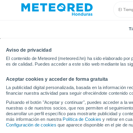
T
Aviso de privacidad
El contenido de Meteored (meteored.hn) ha sido elaborado por p
es de calidad. Puedes acceder a este sitio web mediante las si
Aceptar cookies y acceder de forma gratuita
Inicio
República Dominicana
Provincia de Independ
La publicidad digital personalizada, basada en la información r
financiar nuestra actividad para seguir ofreciéndote contenido c
Tiempo en Duverge
Pulsando el botón "Aceptar y continuar", puedes acceder a la w
nuestras o de nuestros socios, que nos permiten el seguimiento
00:40
Viernes
desarrollar un perfil específico para mostrarte publicidad y co
más información en nuestra
Política de Cookies
y retirar en cu
Configuración de cookies
que aparece disponible en el pie de n
Nubes y claros