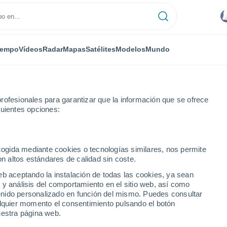
iempo
Vídeos
Radar
Mapas
Satélites
Modelos
Mundo
rofesionales para garantizar que la información que se ofrece
guientes opciones:
encia
Duverge
ecogida mediante cookies o tecnologías similares, nos permite
on altos estándares de calidad sin coste.
eb aceptando la instalación de todas las cookies, ya sean
 y análisis del comportamiento en el sitio web, así como
...
ntenido personalizado en función del mismo. Puedes consultar
alquier momento el consentimiento pulsando el botón
Por hora
uestra página web.
Intervalos nubosos en las
próximas horas