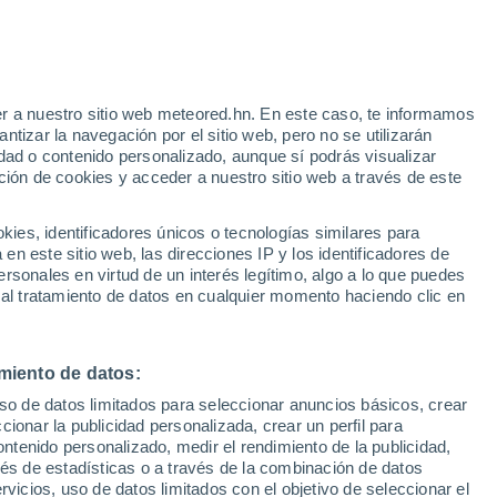
e
r a nuestro sitio web meteored.hn. En este caso, te informamos
:
32%
tizar la navegación por el sitio web, pero no se utilizarán
dad o contenido personalizado, aunque sí podrás visualizar
ción de cookies y acceder a nuestro sitio web a través de este
via
Satélites
Modelos
es, identificadores únicos o tecnologías similares para
n este sitio web, las direcciones IP y los identificadores de
rsonales en virtud de un interés legítimo, algo a lo que puedes
 al tratamiento de datos en cualquier momento haciendo clic en
Lunes
Martes
Miércoles
Jueves
10 Ago
11 Ago
12 Ago
13 Ago
miento de datos:
uso de datos limitados para seleccionar anuncios básicos, crear
50%
80%
70%
ccionar la publicidad personalizada, crear un perfil para
0.3 mm
2.7 mm
1.1 mm
ontenido personalizado, medir el rendimiento de la publicidad,
36°
/
26°
36°
/
26°
34°
/
25°
34°
/
25°
vés de estadísticas o a través de la combinación de datos
rvicios, uso de datos limitados con el objetivo de seleccionar el