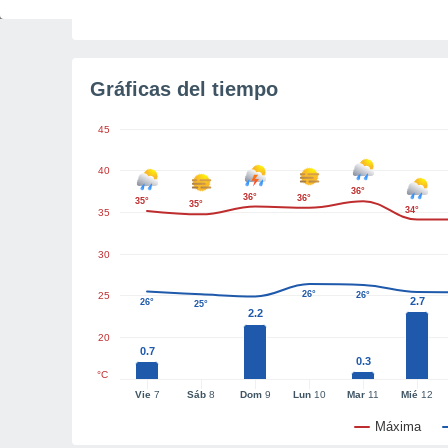
Tiempo para el amanecer
5h 23m
Gráficas del tiempo
45
40
36°
36°
36°
35°
35°
34°
35
30
26°
25
26°
2.7
26°
25°
2.2
20
0.7
0.3
°C
Vie
7
Sáb
8
Dom
9
Lun
10
Mar
11
Mié
12
Máxima