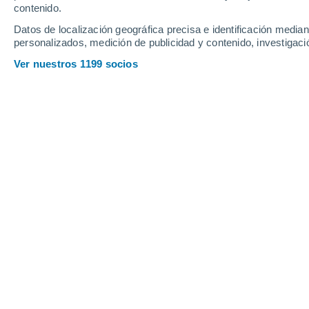
contenido.
18
-
44
km/h
16
-
41
km/h
17
15
-
40
km/h
Datos de localización geográfica precisa e identificación mediant
personalizados, medición de publicidad y contenido, investigació
Tiempo en Duverge hoy
, 7 de agosto
Ver nuestros 1199 socios
Nubes y claros
27°
01:00
Sensación T.
29°
Nubes y claros
27°
02:00
Sensación T.
29°
Nubes y claros
26°
03:00
Sensación T.
28°
Nubes y claros
26°
05:00
Sensación T.
27°
Nubes y claros
28°
08:00
Sensación T.
31°