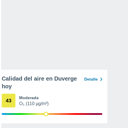
Calidad del aire en Duverge
Detalle
hoy
Moderada
43
O₃ (110 µg/m³)