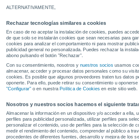
27°
ALTERNATIVAMENTE,
Rechazar tecnologías similares a cookies
Menguant
En caso de no aceptar la instalación de cookies, puedes accede
Iluminada
Sensación de 29°
de que solo se instalarán cookies que sean necesarias para garan
cookies para analizar el comportamiento ni para mostrar publici
publicidad general no personalizada. Puedes rechazar la instala
abono pulsando el botón "Rechazar".
Tiempo 1 - 7 días
Mapa de nubosidad
Radar de llu
Con su consentimiento, nosotros y
nuestros socios
usamos cooki
almacenar, acceder y procesar datos personales como su visita e
cookies. Es posible que algunos proveedores traten tus datos pe
oponerte. Para ello, puede retirar su consentimiento u oponerse
Mañana
Domingo
Hoy
"Configurar"
o en nuestra
Política de Cookies
en este sitio web.
8 Ago
9 Ago
7 Ago
Nosotros y nuestros socios hacemos el siguiente trata
Almacenar la información en un dispositivo y/o acceder a ella, 
70%
60%
perfiles para publicidad personalizada, utilizar perfiles para sele
2.2 mm
0.7 mm
personalizar el contenido, uso de perfiles para la selección de c
35°
/
25°
36°
/
25°
35°
/
26°
medir el rendimiento del contenido, comprender al público a tra
procedentes de diferentes fuentes, desarrollo y mejora de los se