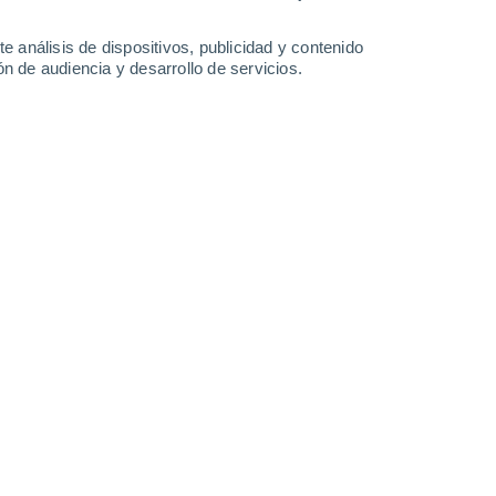
-
45
km/h
13
-
39
km/h
11
-
41
km/h
15
-
44
km/h
e análisis de dispositivos, publicidad y contenido
n de audiencia y desarrollo de servicios.
Este
0 Bajo
2
-
12 km/h
FPS:
no
Sureste
0 Bajo
3
-
12 km/h
FPS:
no
Sureste
0 Bajo
3
-
13 km/h
FPS:
no
Este
0 Bajo
3
-
13 km/h
FPS:
no
Este
1 Bajo
4
-
14 km/h
FPS:
no