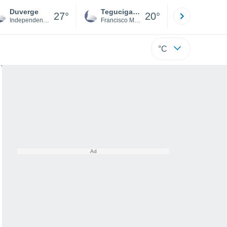
Duverge
Tegucigalpa
San Pedr
27°
20°
Independencia
Francisco Morazán
Cortés
°C