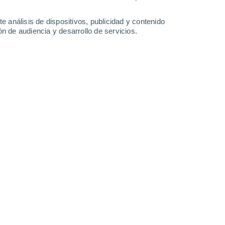
-
36
km/h
15
-
36
km/h
13
-
35
km/h
14
-
37
km/h
e análisis de dispositivos, publicidad y contenido
n de audiencia y desarrollo de servicios.
Oeste
5 Medio
13
-
34 km/h
FPS:
6-10
Oeste
3 Medio
12
-
32 km/h
FPS:
6-10
Oeste
2 Bajo
11
-
29 km/h
FPS:
no
Oeste
1 Bajo
8
-
26 km/h
FPS:
no
Oeste
0 Bajo
6
-
20 km/h
FPS:
no