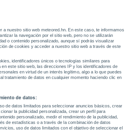
r a nuestro sitio web meteored.hn. En este caso, te informamos
/h
tizar la navegación por el sitio web, pero no se utilizarán
dad o contenido personalizado, aunque sí podrás visualizar
ción de cookies y acceder a nuestro sitio web a través de este
atélites
Modelos
es, identificadores únicos o tecnologías similares para
n este sitio web, las direcciones IP y los identificadores de
rsonales en virtud de un interés legítimo, algo a lo que puedes
 al tratamiento de datos en cualquier momento haciendo clic en
Lunes
Martes
Miércoles
Jueves
10 Ago
11 Ago
12 Ago
13 Ago
miento de datos:
uso de datos limitados para seleccionar anuncios básicos, crear
ccionar la publicidad personalizada, crear un perfil para
ontenido personalizado, medir el rendimiento de la publicidad,
29°
/
15°
30°
/
15°
31°
/
16°
32°
/
16°
vés de estadísticas o a través de la combinación de datos
rvicios, uso de datos limitados con el objetivo de seleccionar el