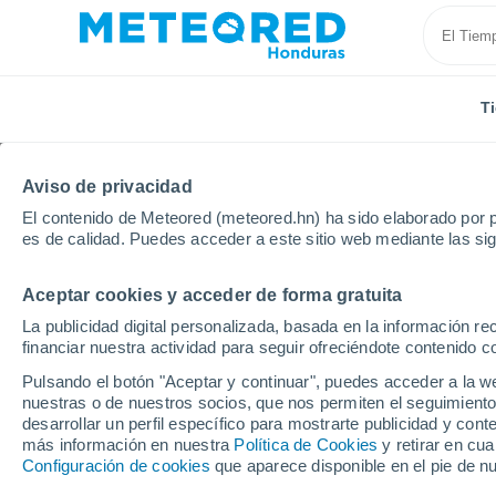
T
Aviso de privacidad
El contenido de Meteored (meteored.hn) ha sido elaborado por p
es de calidad. Puedes acceder a este sitio web mediante las si
Aceptar cookies y acceder de forma gratuita
Inicio
España
Galicia
Provincia de Pontevedra
La publicidad digital personalizada, basada en la información r
financiar nuestra actividad para seguir ofreciéndote contenido c
Tiempo en Donsión
Pulsando el botón "Aceptar y continuar", puedes acceder a la w
nuestras o de nuestros socios, que nos permiten el seguimiento
19:00
Viernes
desarrollar un perfil específico para mostrarte publicidad y co
más información en nuestra
Política de Cookies
y retirar en cu
Configuración de cookies
que aparece disponible en el pie de n
Calima