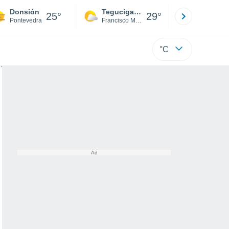
Donsión
Tegucigalpa
San Pedr
25°
29°
Pontevedra
Francisco Morazán
Cortés
°C