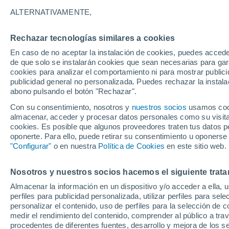
26°
ALTERNATIVAMENTE,
Rechazar tecnologías similares a cookies
Oeste
En caso de no aceptar la instalación de cookies, puedes accede
Sensación de 26°
11
-
29 km
de que solo se instalarán cookies que sean necesarias para garan
cookies para analizar el comportamiento ni para mostrar publici
publicidad general no personalizada. Puedes rechazar la instala
abono pulsando el botón "Rechazar".
Tiempo 1 - 7 días
Mapa de lluvia
Radar de lluvia
S
Con su consentimiento, nosotros y
nuestros socios
usamos cooki
almacenar, acceder y procesar datos personales como su visita e
cookies. Es posible que algunos proveedores traten tus datos pe
oponerte. Para ello, puede retirar su consentimiento u oponerse
Mañana
Domingo
Hoy
"Configurar"
o en nuestra
Política de Cookies
en este sitio web.
8 Ago
9 Ago
7 Ago
Nosotros y nuestros socios hacemos el siguiente trata
Almacenar la información en un dispositivo y/o acceder a ella, 
80%
70%
perfiles para publicidad personalizada, utilizar perfiles para sele
1.7 mm
0.8 mm
personalizar el contenido, uso de perfiles para la selección de c
28°
/
16°
26°
/
15°
28°
/
16°
medir el rendimiento del contenido, comprender al público a tra
procedentes de diferentes fuentes, desarrollo y mejora de los se