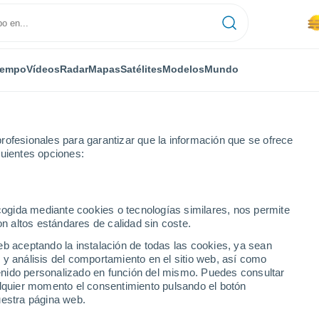
iempo
Vídeos
Radar
Mapas
Satélites
Modelos
Mundo
rofesionales para garantizar que la información que se ofrece
guientes opciones:
Donsión
ecogida mediante cookies o tecnologías similares, nos permite
on altos estándares de calidad sin coste.
eb aceptando la instalación de todas las cookies, ya sean
 y análisis del comportamiento en el sitio web, así como
...
ntenido personalizado en función del mismo. Puedes consultar
alquier momento el consentimiento pulsando el botón
Por hora
uestra página web.
Se espera calima en las
próximas horas