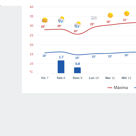
40
35
31°
30°
29°
30
28°
28°
26°
25
20
15
16°
16°
15°
1.7
15°
15°
10
0.8
°C
Vie
7
Sáb
8
Dom
9
Lun
10
Mar
11
Mié
12
Máxima