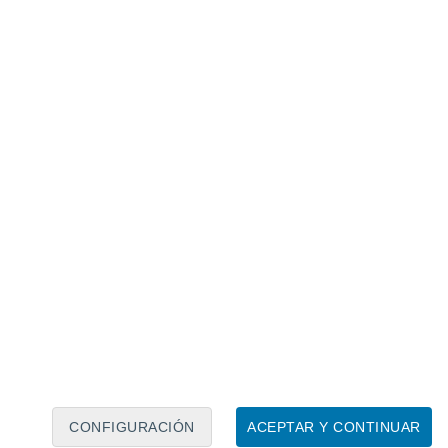
Calendario lunar
Lun
Mar
Mié
Jue
Vie
Sáb
Dom
7
8
9
10
11
12
13
14
15
16
17
18
19
20
CONFIGURACIÓN
ACEPTAR Y CONTINUAR
10