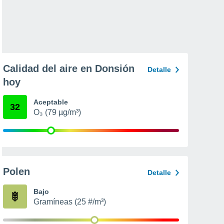
Calidad del aire en Donsión
Detalle
hoy
Aceptable
32
O₃ (79 µg/m³)
Polen
Detalle
Bajo
Gramíneas (25 #/m³)