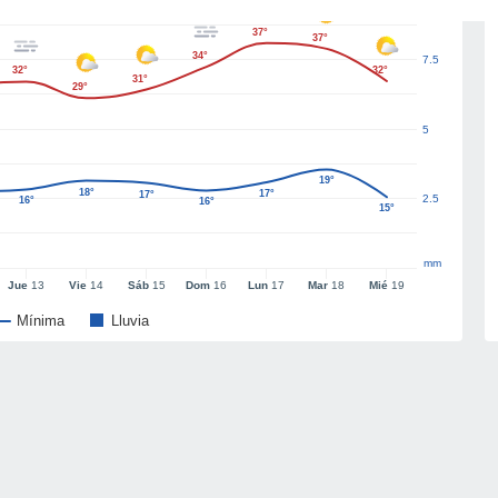
37°
37°
34°
7.5
32°
32°
31°
29°
5
19°
18°
17°
17°
2.5
16°
16°
15°
mm
Jue
13
Vie
14
Sáb
15
Dom
16
Lun
17
Mar
18
Mié
19
Mínima
Lluvia