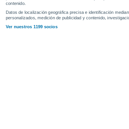
contenido.
18
-
46
km/h
14
-
31
km/h
15
15
-
37
km/h
Datos de localización geográfica precisa e identificación mediant
personalizados, medición de publicidad y contenido, investigació
Tiempo en Donsión hoy
, 7 de agosto
Ver nuestros 1199 socios
Calima
27°
17:00
Sensación T.
27°
Calima
26°
18:00
Sensación T.
27°
Calima
26°
19:00
Sensación T.
26°
Calima
25°
20:00
Sensación T.
26°
Calima
23°
21:00
Sensación T.
25°