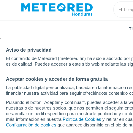
T
Aviso de privacidad
El contenido de Meteored (meteored.hn) ha sido elaborado por p
es de calidad. Puedes acceder a este sitio web mediante las si
Aceptar cookies y acceder de forma gratuita
Inicio
España
Galicia
Provincia de Pontevedra
La publicidad digital personalizada, basada en la información r
financiar nuestra actividad para seguir ofreciéndote contenido c
Tiempo en Doade
Pulsando el botón "Aceptar y continuar", puedes acceder a la w
nuestras o de nuestros socios, que nos permiten el seguimiento
12:41
Viernes
desarrollar un perfil específico para mostrarte publicidad y co
más información en nuestra
Política de Cookies
y retirar en cu
Configuración de cookies
que aparece disponible en el pie de n
Soleado