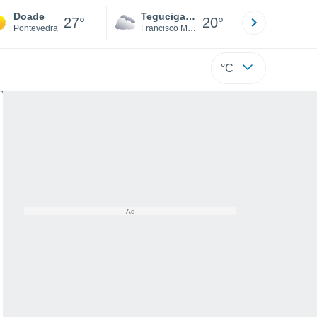
Doade
Tegucigalpa
San Pedr
27°
20°
Pontevedra
Francisco Morazán
Cortés
°C