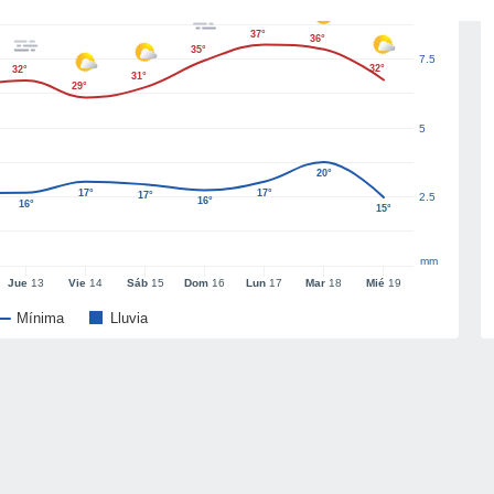
37°
36°
35°
7.5
32°
32°
31°
29°
5
20°
17°
17°
17°
2.5
16°
16°
15°
mm
Jue
13
Vie
14
Sáb
15
Dom
16
Lun
17
Mar
18
Mié
19
Mínima
Lluvia