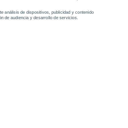
-
32
km/h
16
-
37
km/h
13
-
33
km/h
16
-
38
km/h
e análisis de dispositivos, publicidad y contenido
n de audiencia y desarrollo de servicios.
Oeste
7 Alto
10
-
27 km/h
FPS:
15-25
Oeste
8 ¡Muy Alto!
12
-
31 km/h
FPS:
25-50
Oeste
8 ¡Muy Alto!
15
-
36 km/h
FPS:
25-50
Oeste
7 Alto
15
-
36 km/h
FPS:
15-25
Oeste
5 Medio
14
-
36 km/h
FPS:
6-10