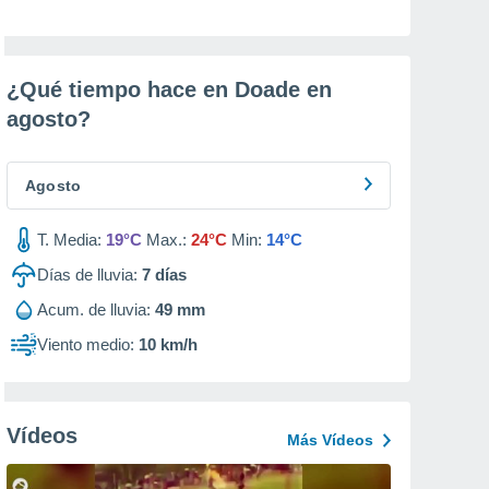
¿Qué tiempo hace en Doade en
agosto
?
Agosto
T. Media:
19°C
Max.:
24°C
Min:
14°C
Días de lluvia:
7
días
Acum. de lluvia:
49 mm
Viento medio:
10 km/h
Vídeos
Más Vídeos