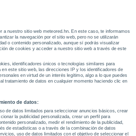
r a nuestro sitio web meteored.hn. En este caso, te informamos
tizar la navegación por el sitio web, pero no se utilizarán
dad o contenido personalizado, aunque sí podrás visualizar
ción de cookies y acceder a nuestro sitio web a través de este
via
Satélites
Modelos
es, identificadores únicos o tecnologías similares para
n este sitio web, las direcciones IP y los identificadores de
rsonales en virtud de un interés legítimo, algo a lo que puedes
 al tratamiento de datos en cualquier momento haciendo clic en
Lunes
Martes
Miércoles
Jueves
10 Ago
11 Ago
12 Ago
13 Ago
miento de datos:
uso de datos limitados para seleccionar anuncios básicos, crear
ccionar la publicidad personalizada, crear un perfil para
ontenido personalizado, medir el rendimiento de la publicidad,
29°
/
15°
30°
/
15°
31°
/
16°
32°
/
16°
vés de estadísticas o a través de la combinación de datos
rvicios, uso de datos limitados con el objetivo de seleccionar el