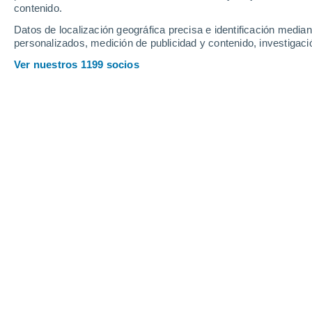
contenido.
18
-
47
km/h
12
-
29
km/h
14
15
-
36
km/h
Datos de localización geográfica precisa e identificación mediant
personalizados, medición de publicidad y contenido, investigació
Tiempo en Doade hoy
, 7 de agosto
Ver nuestros 1199 socios
Soleado
27°
13:00
Sensación T.
27°
Nubes y claros
28°
14:00
Sensación T.
27°
Nubes y claros
28°
15:00
Sensación T.
27°
Nubes y claros
27°
16:00
Sensación T.
27°
Nubes y claros
27°
17:00
Sensación T.
27°