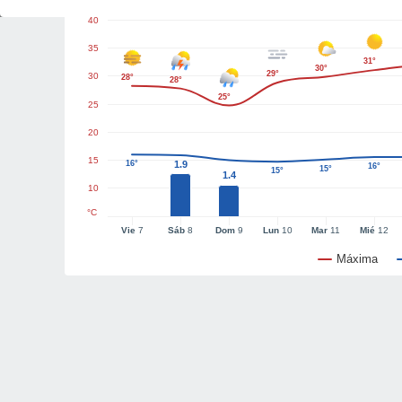
40
35
31°
30°
29°
30
28°
28°
25°
25
20
15
16°
1.9
16°
15°
15°
1.4
10
°C
Vie
7
Sáb
8
Dom
9
Lun
10
Mar
11
Mié
12
Máxima