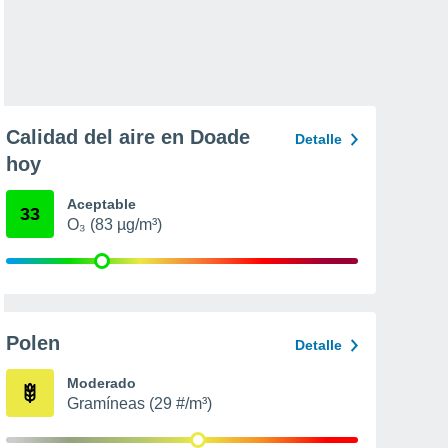
Calidad del aire en Doade
Detalle
hoy
Aceptable
33
O₃ (83 µg/m³)
Polen
Detalle
Moderado
Gramíneas (29 #/m³)