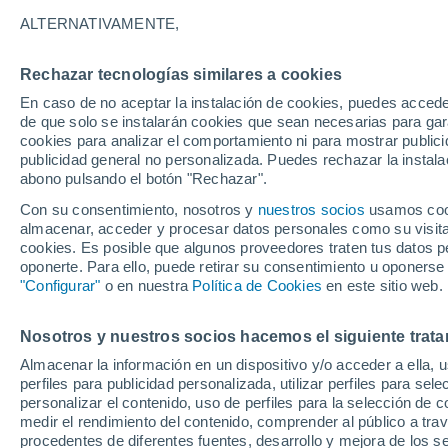
27°
ALTERNATIVAMENTE,
Rechazar tecnologías similares a cookies
UV
7 Alto
En caso de no aceptar la instalación de cookies, puedes accede
Sensación de 27°
FPS
15-25
de que solo se instalarán cookies que sean necesarias para garan
cookies para analizar el comportamiento ni para mostrar publici
publicidad general no personalizada. Puedes rechazar la instala
abono pulsando el botón "Rechazar".
Tiempo 1 - 7 días
Mapa de nubosidad
Radar de llu
Con su consentimiento, nosotros y
nuestros socios
usamos cooki
almacenar, acceder y procesar datos personales como su visita e
cookies. Es posible que algunos proveedores traten tus datos pe
oponerte. Para ello, puede retirar su consentimiento u oponerse
Mañana
Domingo
Hoy
"Configurar"
o en nuestra
Política de Cookies
en este sitio web.
8 Ago
9 Ago
7 Ago
Nosotros y nuestros socios hacemos el siguiente trata
Almacenar la información en un dispositivo y/o acceder a ella, 
70%
70%
perfiles para publicidad personalizada, utilizar perfiles para sele
1.9 mm
1.4 mm
personalizar el contenido, uso de perfiles para la selección de c
28°
/
16°
25°
/
15°
28°
/
16°
medir el rendimiento del contenido, comprender al público a tra
procedentes de diferentes fuentes, desarrollo y mejora de los se