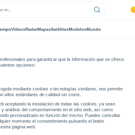
iempo
Vídeos
Radar
Mapas
Satélites
Modelos
Mundo
rofesionales para garantizar que la información que se ofrece
guientes opciones:
Doade
ecogida mediante cookies o tecnologías similares, nos permite
on altos estándares de calidad sin coste.
eb aceptando la instalación de todas las cookies, ya sean
 y análisis del comportamiento en el sitio web, así como
...
ntenido personalizado en función del mismo. Puedes consultar
alquier momento el consentimiento pulsando el botón
Por hora
uestra página web.
Intervalos nubosos en las
próximas horas