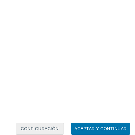
Calendario lunar
Lun
Mar
Mié
Jue
Vie
Sáb
Dom
7
8
9
10
11
12
13
14
15
16
17
18
19
20
CONFIGURACIÓN
ACEPTAR Y CONTINUAR
10