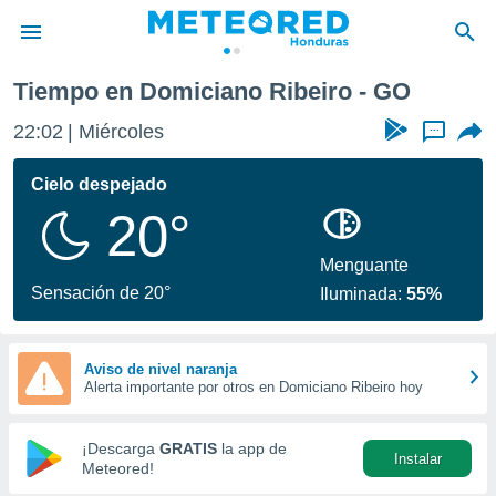
Tiempo en Domiciano Ribeiro - GO
privacidad
22:02
Miércoles
...
o de
n) ha sido
Cielo despejado
or
20°
es para
ue la
 que se
Menguante
e calidad.
Sensación de 20°
Iluminada:
55%
eder a este
ediante las
opciones:
Aviso de nivel naranja
Alerta importante por otros en Domiciano Ribeiro hoy
ookies y
e forma
¡Descarga
GRATIS
la app de
Instalar
d digital
Meteored!
ada, basada