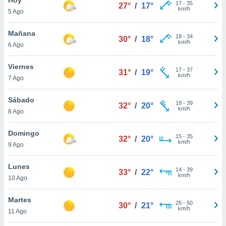
ublicidad y
17
-
35
27°
/
17°
km/h
5 Ago
do en
 mismo.
Mañana
18
-
34
30°
/
18°
sultar más
km/h
6 Ago
 en nuestra
 Cookies
y
Viernes
17
-
37
ualquier
31°
/
19°
km/h
7 Ago
ento
 botón
Sábado
18
-
39
32°
/
20°
ación de
km/h
8 Ago
kies
 disponible
Domingo
15
-
35
e nuestra
32°
/
20°
km/h
9 Ago
.
Lunes
IVAMENTE,
14
-
39
33°
/
22°
km/h
10 Ago
as
Martes
25
-
50
30°
/
21°
 a cookies
km/h
11 Ago
 no aceptar