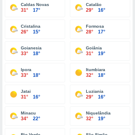
Caldas Novas
Catalão
31°
17°
29°
16°
Cristalina
Formosa
26°
15°
28°
17°
Goianesia
Goiânia
33°
18°
31°
19°
Ipora
Itumbiara
33°
18°
32°
18°
Jatai
Luziania
31°
16°
29°
16°
Minacu
Niquelândia
34°
22°
32°
19°
Rio Verde
São Simão