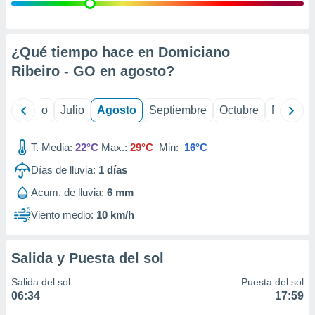
ados con el
 seleccionar
o.
calización
¿Qué tiempo hace en Domiciano
precisa e
Ribeiro - GO en
agosto
?
ión mediante
, publicidad
yo
Junio
Julio
Agosto
Septiembre
Octubre
Noviemb
dos,
 publicidad
T. Media:
22°C
Max.:
29°C
Min:
16°C
,
Días de lluvia:
1
días
ón de
 desarrollo
Acum. de lluvia:
6 mm
s.
Viento medio:
10 km/h
tros 1199
ios
Salida y Puesta del sol
Salida del sol
Puesta del sol
06:34
17:59