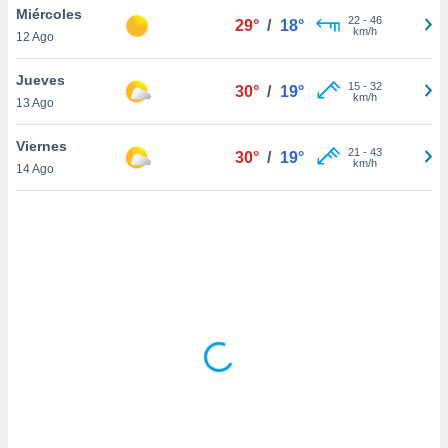
ón de
Miércoles
22
-
46
29°
/
18°
uedes
km/h
12 Ago
uestro sitio
ed.hn. En
Jueves
te
15
-
32
30°
/
19°
km/h
 de que
13 Ago
talarán
e sean
Viernes
21
-
43
30°
/
19°
para
km/h
14 Ago
a
por el sitio
o se
cookies para
nto ni para
licidad o
ado, aunque
sualizar
general no
ada. Puedes
 instalación
y acceder a
io web a