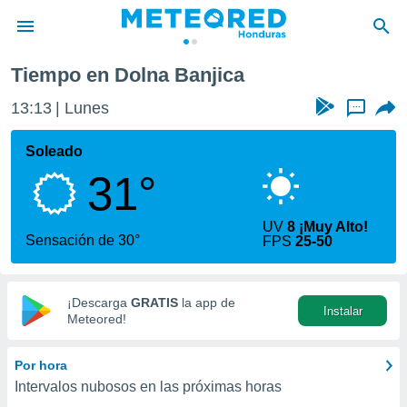
Tiempo en Dolna Banjica
privacidad
13:13
Lunes
...
o de
n) ha sido
Soleado
or
31°
es para
ue la
 que se
UV
8 ¡Muy Alto!
e calidad.
Sensación de 30°
FPS
25-50
eder a este
ediante las
opciones:
¡Descarga
GRATIS
la app de
Instalar
ookies y
Meteored!
e forma
Por hora
d digital
Intervalos nubosos en las próximas horas
ada, basada