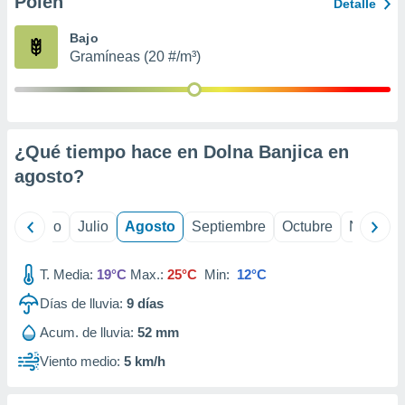
Polen
ados con el
Detalle
 seleccionar
o.
Bajo
Gramíneas (20 #/m³)
calización
precisa e
ión mediante
, publicidad
¿Qué tiempo hace en Dolna Banjica en
dos,
agosto
?
 publicidad
,
ón de
yo
Junio
Julio
Agosto
Septiembre
Octubre
Noviemb
 desarrollo
s.
T. Media:
19°C
Max.:
25°C
Min:
12°C
tros 1199
ios
Días de lluvia:
9
días
Acum. de lluvia:
52 mm
Viento medio:
5 km/h